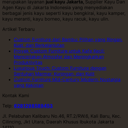
merupakan layanan
jual kayu Jakarta,
Supplier Kayu Dan
Agen Kayu di Jakarta Indonesia yang menyediakan
berbagai jenis kayu seperti kayu bengkirai, kayu kamper,
kayu meranti, kayu borneo, kayu racuk, kayu ulin.
Artikel Terbaru
Custom Furniture dari Bambu: Pilihan yang Ringan,
Kuat, dan Berkelanjutan
Proyek Custom Furniture untuk Kafe Kecil:
Menciptakan Atmosfer dan Meningkatkan
Produktivitas
Luxurious Touch: Custom Furniture dengan
Sentuhan Marmer, Kuningan, dan Kulit
Custom Furniture Mid-Century Modern: Nostalgia
yang Kekinian
Kontak Kami
Telp:
6281298589453
Jl. Pelabuhan Kalibaru No.46, RT.2/RW.6, Kali Baru, Kec.
Cilincing, Jkt Utara, Daerah Khusus Ibukota Jakarta
14110