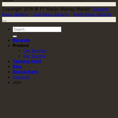
Copyright 2018 © PT Marijo Mantap Mandiri
Supplier
Kayu Jakarta
-
Jual Kayu Jakarta
-
Agen Kayu Jakarta
Beranda
Product
Our Service
Our Supply
Tentang Kami
Blog
Kontak Kami
Hubungi
Join