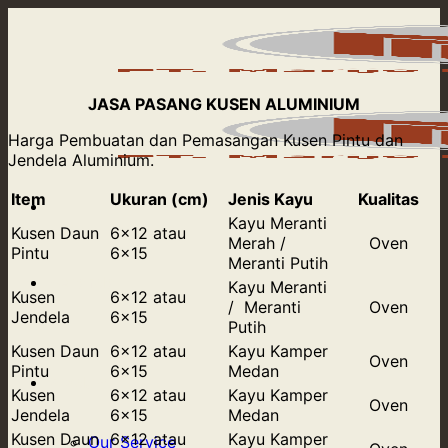
Skip
to
content
JASA PASANG KUSEN ALUMINIUM
Harga Pembuatan dan Pemasangan Kusen Pintu dan
Jendela Aluminium.
Item
Ukuran (cm)
Jenis Kayu
Kualitas
Kayu Meranti
Kusen Daun
6×12 atau
Merah /
Oven
Pintu
6×15
Meranti Putih
Beranda
Kayu Meranti
Kusen
6×12 atau
/ Meranti
Oven
Jendela
6×15
Putih
Kusen Daun
6×12 atau
Kayu Kamper
Oven
Pintu
6×15
Medan
Product
Kusen
6×12 atau
Kayu Kamper
Oven
Jendela
6×15
Medan
Kusen Daun
6×12 atau
Kayu Kamper
Our Service