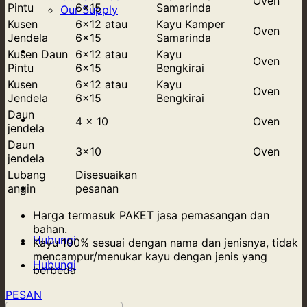
Oven
Pintu
6×15
Samarinda
Our Supply
Kusen
6×12 atau
Kayu Kamper
Oven
Jendela
6×15
Samarinda
Tentang Kami
Kusen Daun
6×12 atau
Kayu
Oven
Pintu
6×15
Bengkirai
Kusen
6×12 atau
Kayu
Oven
Jendela
6×15
Bengkirai
Daun
Blog
4 x 10
Oven
jendela
Daun
3×10
Oven
jendela
Lubang
Disesuaikan
Kontak Kami
angin
pesanan
Harga termasuk PAKET jasa pemasangan dan
bahan.
Hubungi
Kayu 100% sesuai dengan nama dan jenisnya, tidak
mencampur/menukar kayu dengan jenis yang
Hubungi
berbeda
PESAN