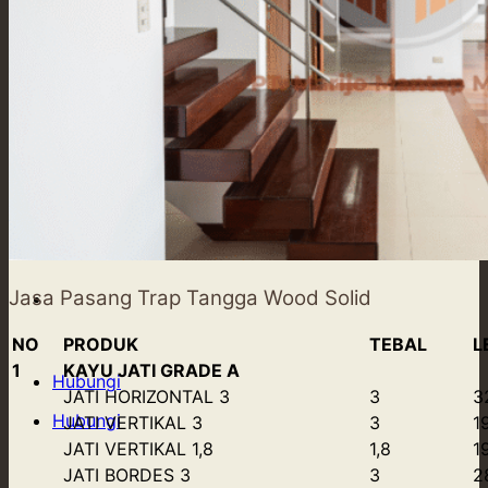
Our Supply
Tentang Kami
Blog
Jasa Pasang Trap Tangga Wood Solid
Kontak Kami
NO
PRODUK
TEBAL
L
1
KAYU JATI GRADE A
Hubungi
JATI HORIZONTAL 3
3
3
Hubungi
JATI VERTIKAL 3
3
1
JATI VERTIKAL 1,8
1,8
1
JATI BORDES 3
3
2