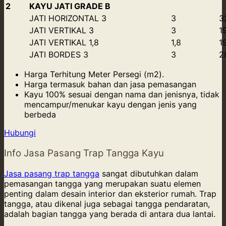
2
KAYU JATI GRADE B
JATI HORIZONTAL 3
3
3
JATI VERTIKAL 3
3
1
JATI VERTIKAL 1,8
1,8
1
JATI BORDES 3
3
2
Harga Terhitung Meter Persegi (m2).
Harga termasuk bahan dan jasa pemasangan
Kayu 100% sesuai dengan nama dan jenisnya, tidak
mencampur/menukar kayu dengan jenis yang
berbeda
Hubungi
Info Jasa Pasang Trap Tangga Kayu
Jasa pasang trap tangga
sangat dibutuhkan dalam
pemasangan tangga yang merupakan suatu elemen
penting dalam desain interior dan eksterior rumah. Trap
tangga, atau dikenal juga sebagai tangga pendaratan,
adalah bagian tangga yang berada di antara dua lantai.