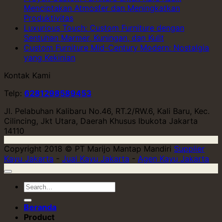
Menciptakan Atmosfer dan Meningkatkan
Produktivitas
Luxurious Touch: Custom Furniture dengan
Sentuhan Marmer, Kuningan, dan Kulit
Custom Furniture Mid-Century Modern: Nostalgia
yang Kekinian
Kontak Kami
Telp:
6281298589453
Jl. Pelabuhan Kalibaru No.46, RT.2/RW.6, Kali Baru, Kec.
Cilincing, Jkt Utara, Daerah Khusus Ibukota Jakarta
14110
Copyright 2018 © PT Marijo Mantap Mandiri
Supplier
Kayu Jakarta
-
Jual Kayu Jakarta
-
Agen Kayu Jakarta
Beranda
Product