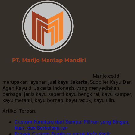
Marijo.co.id
merupakan layanan
jual kayu Jakarta,
Supplier Kayu Dan
Agen Kayu di Jakarta Indonesia yang menyediakan
berbagai jenis kayu seperti kayu bengkirai, kayu kamper,
kayu meranti, kayu borneo, kayu racuk, kayu ulin.
Artikel Terbaru
Custom Furniture dari Bambu: Pilihan yang Ringan,
Kuat, dan Berkelanjutan
Proyek Custom Furniture untuk Kafe Kecil: