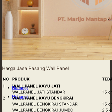
Our Supply
Tentang Kami
Blog
Harga Jasa Pasang Wall Panel
Kontak Kami
NO
PRODUK
TEB
1
WALL PANEL KAYU JATI
Hubungi
WALLPANEL JATI STANDAR
1,5 c
Hubungi
2
WALL PANEL KAYU BENGKIRAI
WALLPANEL BENGKIRAI STANDAR
1,5 c
WALLPANEL BENGKIRAI JUMBO
2,5 