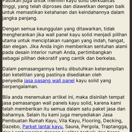
Pastikan juga untuk memilih kayu solid berkualitas
tinggi, yang telah diproses dan diawetkan dengan baik
untuk memastikan ketahanan dan keindahannya dalam
jangka panjang.
Dengan semua keunggulan yang ditawarkan, tidak
mengherankan jika wall panel kayu solid menjadi pilihan
utama untuk menciptakan ruangan yang indah, hangat,
dan elegan. Jika Anda ingin memberikan sentuhan alami
pada desain interior rumah Anda, pertimbangkan
sebagai pilihan dekoratif yang cantik dan berkelas.
Dalam pemasangannya tentu dibutuhkan keterampilan
dan ketelitian yang pastinya disediakan oleh
penyedia
jasa pasang wall panel
kayu solid yang
berpengalaman.
Bila anda menemukan artikel ini, maka disinilah tempat
jasa pemasangan wall panels kayu solid, karena kami
telah memberikan itu semua dalam satu paket jasa dan
bahannya. Selain itu kami juga menyediakan Jasa
Pembuatan Rumah Kayu, Vila Kayu, Flooring, Decking,
Gazebo,
Parket lantai kayu
, Sauna, Pergola, Traptangga,