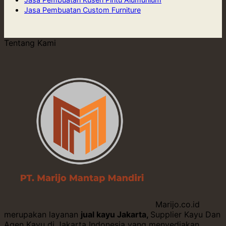
Jasa Pembuatan Custom Furniture
Tentang Kami
Marijo.co.id
merupakan layanan
jual kayu Jakarta,
Supplier Kayu Dan
Agen Kayu di Jakarta Indonesia yang menyediakan