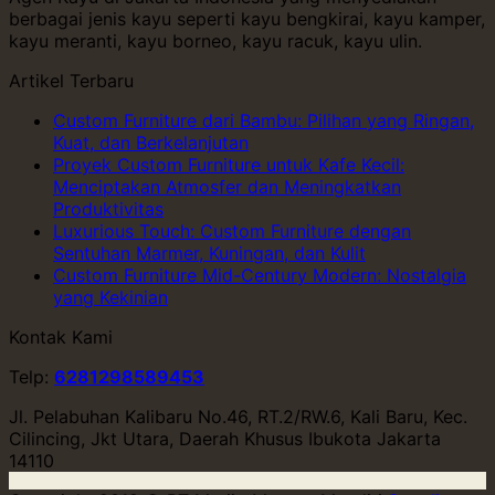
berbagai jenis kayu seperti kayu bengkirai, kayu kamper,
kayu meranti, kayu borneo, kayu racuk, kayu ulin.
Artikel Terbaru
Custom Furniture dari Bambu: Pilihan yang Ringan,
Kuat, dan Berkelanjutan
Proyek Custom Furniture untuk Kafe Kecil:
Menciptakan Atmosfer dan Meningkatkan
Produktivitas
Luxurious Touch: Custom Furniture dengan
Sentuhan Marmer, Kuningan, dan Kulit
Custom Furniture Mid-Century Modern: Nostalgia
yang Kekinian
Kontak Kami
Telp:
6281298589453
Jl. Pelabuhan Kalibaru No.46, RT.2/RW.6, Kali Baru, Kec.
Cilincing, Jkt Utara, Daerah Khusus Ibukota Jakarta
14110