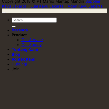
Copyright 2018 © PT Marijo Mantap Mandiri
Supplier
Kayu Jakarta
-
Jual Kayu Jakarta
-
Agen Kayu Jakarta
Beranda
Product
Our Service
Our Supply
Tentang Kami
Blog
Kontak Kami
Hubungi
Join