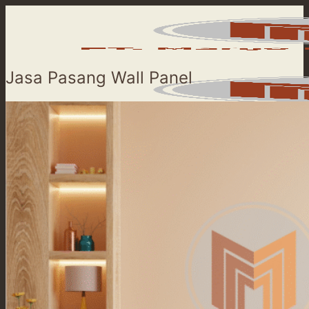
Skip
to
content
Jasa Pasang Wall Panel
Beranda
Product
Our Service