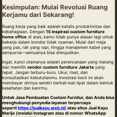
Kesimpulan: Mulai Revolusi Ruang
Kerjamu dari Sekarang!
Ruang kerja yang baik adalah katalis produktivitas dan
kebahagiaan. Dengan
15 inspirasi custom furniture
home office
di atas, kamu tidak punya alasan lagi untuk
bekerja dalam kondisi tidak nyaman. Mulai dari meja
yang pas, rak yang rapi, hingga manajemen kabel yang
sempurna—semuanya bisa diwujudkan.
Ingat, kunci utamanya adalah perencanaan yang matang
dan memilih
vendor custom furniture Jakarta
yang
tepat. Jangan terburu-buru. Ukur, riset, dan
konsultasikan kebutuhanmu. Investasi kecil ini akan
membayar dirinya sendiri berkali-kali lipat dalam bentuk
kesehatan dan karirmu.
Untuk Jasa Pembuatan Custom Furnitur, dan Anda bisa
menghubungi penyedia layanan terpercaya
seperti
https://jualkayu.web.id/
atau situs Jual Kayu
Marijo (melalui Instagram atau di nomor WhatsApp