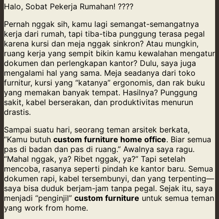
Halo, Sobat Pekerja Rumahan! ????
Pernah nggak sih, kamu lagi semangat-semangatnya
kerja dari rumah, tapi tiba-tiba punggung terasa pegal
karena kursi dan meja nggak sinkron? Atau mungkin,
ruang kerja yang sempit bikin kamu kewalahan mengatur
dokumen dan perlengkapan kantor? Dulu, saya juga
mengalami hal yang sama. Meja seadanya dari toko
furnitur, kursi yang “katanya” ergonomis, dan rak buku
yang memakan banyak tempat. Hasilnya? Punggung
sakit, kabel berserakan, dan produktivitas menurun
drastis.
Sampai suatu hari, seorang teman arsitek berkata,
“Kamu butuh
custom furniture home office
. Biar semua
pas di badan dan pas di ruang.” Awalnya saya ragu.
“Mahal nggak, ya? Ribet nggak, ya?” Tapi setelah
mencoba, rasanya seperti pindah ke kantor baru. Semua
dokumen rapi, kabel tersembunyi, dan yang terpenting—
saya bisa duduk berjam-jam tanpa pegal. Sejak itu, saya
menjadi “penginjil”
custom furniture
untuk semua teman
yang work from home.