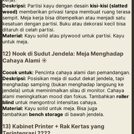
Deskripsi:
Partisi kayu dengan desain
kisi-kisi (slatted
wood)
memberikan privasi tanpa membuat ruang terasa
sempit. Meja kerja bisa ditempelkan atau menjadi satu
kesatuan dengan partisi. Buku atau dekorasi kecil bisa
ditaruh di celah partisi.
Material:
Kayu solid atau plywood untuk partisi. Kayu
untuk meja.
12) Nook di Sudut Jendela: Meja Menghadap
Cahaya Alami ☀️
Cocok untuk:
Pencinta cahaya alami dan pemandangan.
Deskripsi:
Posisikan meja di sudut dekat jendela, tapi
menghadap samping (bukan menghadap langsung ke
jendela) untuk meminimalkan silau di monitor. Cahaya
alami meningkatkan mood dan fokus. Tambahkan
roller
blind
untuk mengontrol intensitas cahaya.
Material:
Kayu solid untuk meja. Bisa juga
tambahkan
bench storage
di bawah jendela.
13) Kabinet Printer + Rak Kertas yang
Terintegrasi ????️