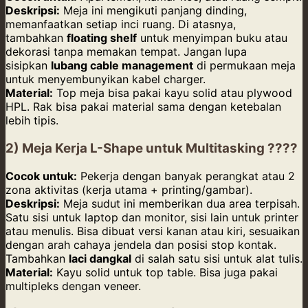
Deskripsi:
Meja ini mengikuti panjang dinding,
memanfaatkan setiap inci ruang. Di atasnya,
tambahkan
floating shelf
untuk menyimpan buku atau
dekorasi tanpa memakan tempat. Jangan lupa
sisipkan
lubang cable management
di permukaan meja
untuk menyembunyikan kabel charger.
Material:
Top meja bisa pakai kayu solid atau plywood
HPL. Rak bisa pakai material sama dengan ketebalan
lebih tipis.
2) Meja Kerja L-Shape untuk Multitasking ????
Cocok untuk:
Pekerja dengan banyak perangkat atau 2
zona aktivitas (kerja utama + printing/gambar).
Deskripsi:
Meja sudut ini memberikan dua area terpisah.
Satu sisi untuk laptop dan monitor, sisi lain untuk printer
atau menulis. Bisa dibuat versi kanan atau kiri, sesuaikan
dengan arah cahaya jendela dan posisi stop kontak.
Tambahkan
laci dangkal
di salah satu sisi untuk alat tulis.
Material:
Kayu solid untuk top table. Bisa juga pakai
multipleks dengan veneer.