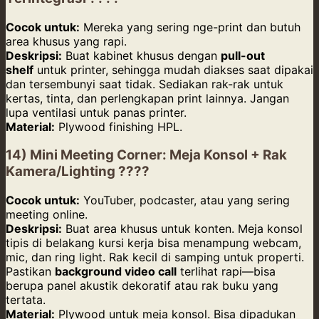
Cocok untuk:
Mereka yang sering nge-print dan butuh
area khusus yang rapi.
Deskripsi:
Buat kabinet khusus dengan
pull-out
shelf
untuk printer, sehingga mudah diakses saat dipakai
dan tersembunyi saat tidak. Sediakan rak-rak untuk
kertas, tinta, dan perlengkapan print lainnya. Jangan
lupa ventilasi untuk panas printer.
Material:
Plywood finishing HPL.
14) Mini Meeting Corner: Meja Konsol + Rak
Kamera/Lighting ????
Cocok untuk:
YouTuber, podcaster, atau yang sering
meeting online.
Deskripsi:
Buat area khusus untuk konten. Meja konsol
tipis di belakang kursi kerja bisa menampung webcam,
mic, dan ring light. Rak kecil di samping untuk properti.
Pastikan
background video call
terlihat rapi—bisa
berupa panel akustik dekoratif atau rak buku yang
tertata.
Material:
Plywood untuk meja konsol. Bisa dipadukan