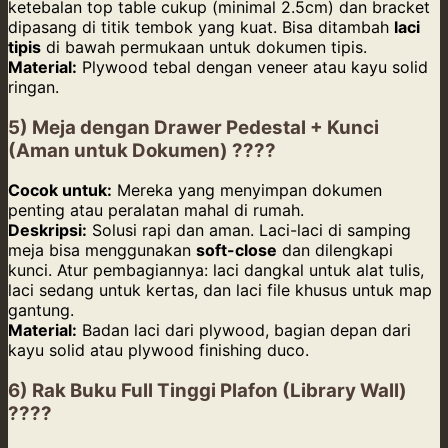
ketebalan top table cukup (minimal 2.5cm) dan bracket
dipasang di titik tembok yang kuat. Bisa ditambah
laci
tipis
di bawah permukaan untuk dokumen tipis.
Material:
Plywood tebal dengan veneer atau kayu solid
ringan.
5) Meja dengan Drawer Pedestal + Kunci
(Aman untuk Dokumen) ????
Cocok untuk:
Mereka yang menyimpan dokumen
penting atau peralatan mahal di rumah.
Deskripsi:
Solusi rapi dan aman. Laci-laci di samping
meja bisa menggunakan
soft-close
dan dilengkapi
kunci. Atur pembagiannya: laci dangkal untuk alat tulis,
laci sedang untuk kertas, dan laci file khusus untuk map
gantung.
Material:
Badan laci dari plywood, bagian depan dari
kayu solid atau plywood finishing duco.
6) Rak Buku Full Tinggi Plafon (Library Wall)
????