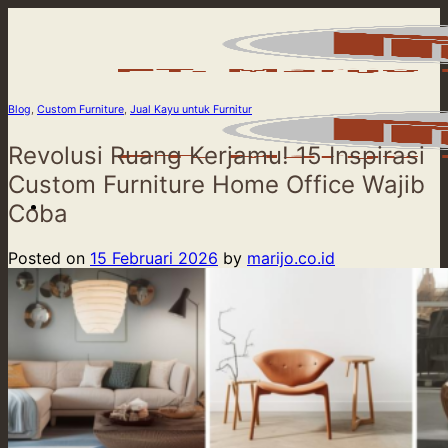
Skip
to
content
Blog
,
Custom Furniture
,
Jual Kayu untuk Furnitur
Revolusi Ruang Kerjamu! 15 Inspirasi
Custom Furniture Home Office Wajib
Coba
Posted on
15 Februari 2026
by
marijo.co.id
Beranda
Product
Our Service