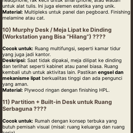
untuk alat tulis. Ini juga elemen estetika yang unik.
Material:
Multipleks untuk panel dan pegboard. Finishing
melamine atau cat.
10) Murphy Desk / Meja Lipat ke Dinding
(Workstation yang Bisa “Hilang”) ????
Cocok untuk:
Ruang multifungsi, seperti kamar tidur
yang juga jadi kantor.
Deskripsi:
Saat tidak dipakai, meja dilipat ke dinding
dan terlihat seperti kabinet atau panel biasa. Ruang
kembali utuh untuk aktivitas lain. Pastikan
engsel dan
mekanisme lipat
berkualitas tinggi dan ada pengunci
yang aman.
Material:
Plywood ringan dengan finishing HPL.
11) Partition + Built-in Desk untuk Ruang
Serbaguna ????
Cocok untuk:
Rumah dengan konsep terbuka yang
butuh pemisah visual (misal: ruang keluarga dan ruang
kerja).