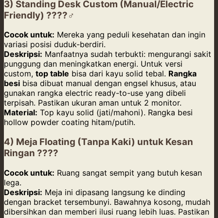
3) Standing Desk Custom (Manual/Electric
Friendly) ????‍♂️
Cocok untuk:
Mereka yang peduli kesehatan dan ingin
variasi posisi duduk-berdiri.
Deskripsi:
Manfaatnya sudah terbukti: mengurangi sakit
punggung dan meningkatkan energi. Untuk versi
custom,
top table
bisa dari kayu solid tebal.
Rangka
besi
bisa dibuat manual dengan engsel khusus, atau
gunakan rangka electric ready-to-use yang dibeli
terpisah. Pastikan ukuran aman untuk 2 monitor.
Material:
Top kayu solid (jati/mahoni). Rangka besi
hollow powder coating hitam/putih.
4) Meja Floating (Tanpa Kaki) untuk Kesan
Ringan ????️
Cocok untuk:
Ruang sangat sempit yang butuh kesan
lega.
Deskripsi:
Meja ini dipasang langsung ke dinding
dengan bracket tersembunyi. Bawahnya kosong, mudah
dibersihkan dan memberi ilusi ruang lebih luas. Pastikan