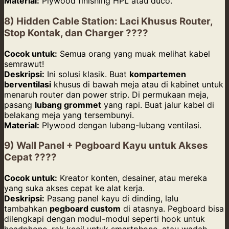
Material:
Plywood finishing HPL atau duco.
8) Hidden Cable Station: Laci Khusus Router,
Stop Kontak, dan Charger ????
Cocok untuk:
Semua orang yang muak melihat kabel
semrawut!
Deskripsi:
Ini solusi klasik. Buat
kompartemen
berventilasi
khusus di bawah meja atau di kabinet untuk
menaruh router dan power strip. Di permukaan meja,
pasang
lubang grommet
yang rapi. Buat jalur kabel di
belakang meja yang tersembunyi.
Material:
Plywood dengan lubang-lubang ventilasi.
9) Wall Panel + Pegboard Kayu untuk Akses
Cepat ????
Cocok untuk:
Kreator konten, desainer, atau mereka
yang suka akses cepat ke alat kerja.
Deskripsi:
Pasang panel kayu di dinding, lalu
tambahkan
pegboard custom
di atasnya. Pegboard bisa
dilengkapi dengan modul-modul seperti hook untuk
headphone, rak kecil untuk smartphone, atau wadah