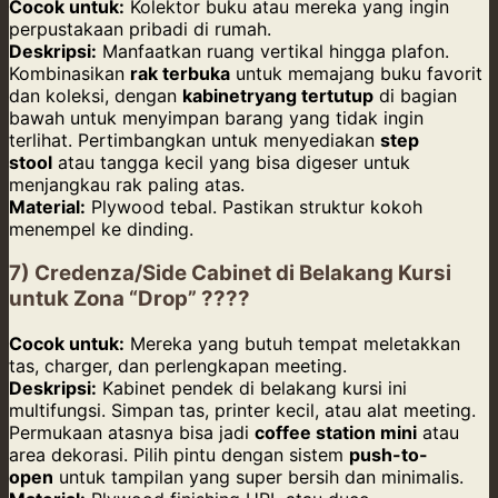
Cocok untuk:
Kolektor buku atau mereka yang ingin
perpustakaan pribadi di rumah.
Deskripsi:
Manfaatkan ruang vertikal hingga plafon.
Kombinasikan
rak terbuka
untuk memajang buku favorit
dan koleksi, dengan
kabinetryang tertutup
di bagian
bawah untuk menyimpan barang yang tidak ingin
terlihat. Pertimbangkan untuk menyediakan
step
stool
atau tangga kecil yang bisa digeser untuk
menjangkau rak paling atas.
Material:
Plywood tebal. Pastikan struktur kokoh
menempel ke dinding.
7) Credenza/Side Cabinet di Belakang Kursi
untuk Zona “Drop” ????
Cocok untuk:
Mereka yang butuh tempat meletakkan
tas, charger, dan perlengkapan meeting.
Deskripsi:
Kabinet pendek di belakang kursi ini
multifungsi. Simpan tas, printer kecil, atau alat meeting.
Permukaan atasnya bisa jadi
coffee station mini
atau
area dekorasi. Pilih pintu dengan sistem
push-to-
open
untuk tampilan yang super bersih dan minimalis.