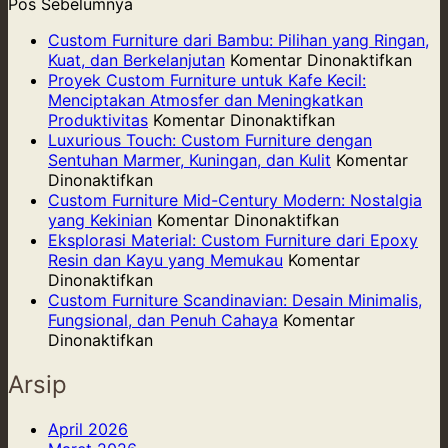
Pos Sebelumnya
Custom Furniture dari Bambu: Pilihan yang Ringan,
pad
Kuat, dan Berkelanjutan
Komentar Dinonaktifkan
Cus
Proyek Custom Furniture untuk Kafe Kecil:
Furni
Menciptakan Atmosfer dan Meningkatkan
pada
dari
Produktivitas
Komentar Dinonaktifkan
Proyek
Bam
Luxurious Touch: Custom Furniture dengan
Custom
Pilih
Sentuhan Marmer, Kuningan, dan Kulit
Komentar
pada
Furniture
yang
Dinonaktifkan
Luxurious
untuk
Ring
Custom Furniture Mid-Century Modern: Nostalgia
Touch:
Kafe
pada
Kuat,
yang Kekinian
Komentar Dinonaktifkan
Custom
Kecil:
Custom
dan
Eksplorasi Material: Custom Furniture dari Epoxy
Furniture
Menciptakan
Furniture
Berk
Resin dan Kayu yang Memukau
Komentar
dengan
pada
Atmosfer
Mid-
Dinonaktifkan
Sentuhan
Eksplorasi
dan
Century
Custom Furniture Scandinavian: Desain Minimalis,
Marmer,
Material:
Meningkatkan
Modern:
Fungsional, dan Penuh Cahaya
Komentar
Kuningan,
Custom
pada
Produktivitas
Nostalgia
Dinonaktifkan
dan
Furniture
Custom
yang
Kulit
dari
Furniture
Kekinian
Arsip
Epoxy
Scandinavian:
Resin
Desain
April 2026
dan
Minimalis,