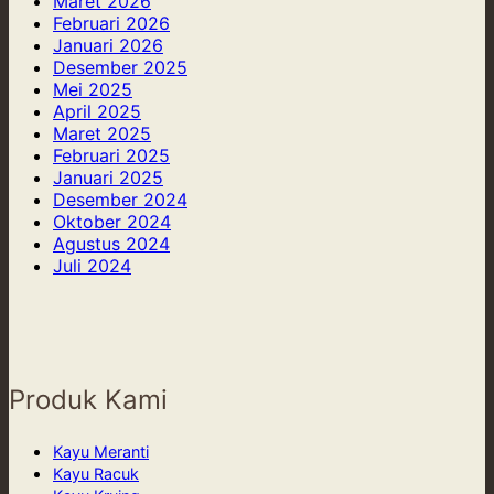
Maret 2026
Kayu
Fungsional,
Februari 2026
yang
dan
Januari 2026
Memukau
Penuh
Desember 2025
Cahaya
Mei 2025
April 2025
Maret 2025
Februari 2025
Januari 2025
Desember 2024
Oktober 2024
Agustus 2024
Juli 2024
Produk Kami
Kayu Meranti
Kayu Racuk