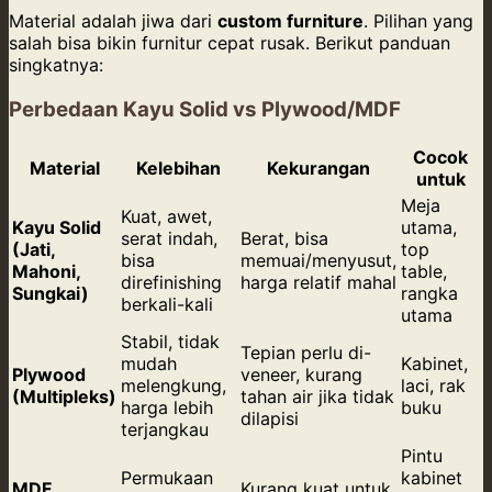
Material adalah jiwa dari
custom furniture
. Pilihan yang
salah bisa bikin furnitur cepat rusak. Berikut panduan
singkatnya:
Perbedaan Kayu Solid vs Plywood/MDF
Cocok
Material
Kelebihan
Kekurangan
untuk
Meja
Kuat, awet,
Kayu Solid
utama,
serat indah,
Berat, bisa
(Jati,
top
bisa
memuai/menyusut,
Mahoni,
table,
direfinishing
harga relatif mahal
Sungkai)
rangka
berkali-kali
utama
Stabil, tidak
Tepian perlu di-
mudah
Kabinet,
Plywood
veneer, kurang
melengkung,
laci, rak
(Multipleks)
tahan air jika tidak
harga lebih
buku
dilapisi
terjangkau
Pintu
Permukaan
kabinet
MDF
Kurang kuat untuk