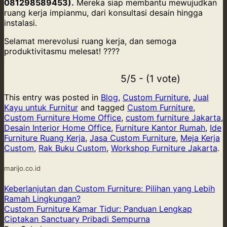
081298589453).
Mereka siap membantu mewujudkan
ruang kerja impianmu, dari konsultasi desain hingga
instalasi.
Selamat merevolusi ruang kerja, dan semoga
produktivitasmu melesat! ????
5/5 - (1 vote)
This entry was posted in
Blog
,
Custom Furniture
,
Jual
Kayu untuk Furnitur
and tagged
Custom Furniture
,
Custom Furniture Home Office
,
custom furniture Jakarta
,
Desain Interior Home Office
,
Furniture Kantor Rumah
,
Ide
Furniture Ruang Kerja
,
Jasa Custom Furniture
,
Meja Kerja
Custom
,
Rak Buku Custom
,
Workshop Furniture Jakarta
.
marijo.co.id
Keberlanjutan dan Custom Furniture: Pilihan yang Lebih
Ramah Lingkungan?
Custom Furniture Kamar Tidur: Panduan Lengkap
Ciptakan Sanctuary Pribadi Sempurna