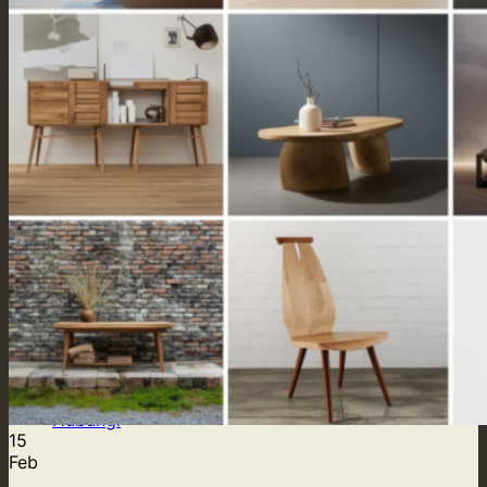
Our Supply
Tentang Kami
Blog
Kontak Kami
Hubungi
Hubungi
15
Feb