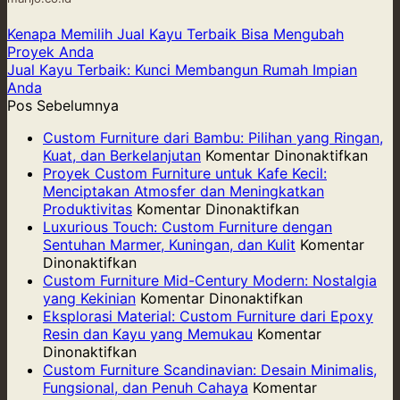
Kenapa Memilih Jual Kayu Terbaik Bisa Mengubah
Proyek Anda
Jual Kayu Terbaik: Kunci Membangun Rumah Impian
Anda
Pos Sebelumnya
Custom Furniture dari Bambu: Pilihan yang Ringan,
pad
Kuat, dan Berkelanjutan
Komentar Dinonaktifkan
Cus
Proyek Custom Furniture untuk Kafe Kecil:
Furni
Menciptakan Atmosfer dan Meningkatkan
pada
dari
Produktivitas
Komentar Dinonaktifkan
Proyek
Bam
Luxurious Touch: Custom Furniture dengan
Custom
Pilih
Sentuhan Marmer, Kuningan, dan Kulit
Komentar
pada
Furniture
yang
Dinonaktifkan
Luxurious
untuk
Ring
Custom Furniture Mid-Century Modern: Nostalgia
Touch:
Kafe
pada
Kuat,
yang Kekinian
Komentar Dinonaktifkan
Custom
Kecil:
Custom
dan
Eksplorasi Material: Custom Furniture dari Epoxy
Furniture
Menciptakan
Furniture
Berk
Resin dan Kayu yang Memukau
Komentar
dengan
pada
Atmosfer
Mid-
Dinonaktifkan
Sentuhan
Eksplorasi
dan
Century
Custom Furniture Scandinavian: Desain Minimalis,
Marmer,
Material:
Meningkatkan
Modern:
Fungsional, dan Penuh Cahaya
Komentar