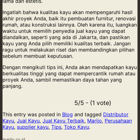
lama dan estetis.
Ingatlah bahwa kualitas kayu akan mempengaruhi hasil
akhir proyek Anda, baik itu pembuatan furnitur, renovasi
rumah, atau konstruksi lainnya. Oleh karena itu, luangkan
waktu untuk memilih penyedia jual kayu yang dapat
diandalkan, seperti yang ada di Jakarta, dan pastikan
kayu yang Anda pilih memiliki kualitas terbaik. Jangan
ragu untuk melakukan riset dan membandingkan pilihan
sebelum membuat keputusan.
Dengan mengikuti tips ini, Anda akan mendapatkan kayu
berkualitas tinggi yang dapat mempercantik rumah atau
proyek Anda, sambil memastikan daya tahan yang
panjang.
5/5 - (1 vote)
This entry was posted in
Blog
and tagged
Distributor
Kayu
,
Jual Kayu
,
Jual Kayu Terbaik
,
Marijo
,
Perusahaan
Kayu
,
supplier kayu
,
Tips
,
Toko Kayu
.
marijo.co.id