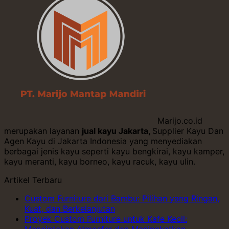
Marijo.co.id
merupakan layanan
jual kayu Jakarta,
Supplier Kayu Dan
Agen Kayu di Jakarta Indonesia yang menyediakan
berbagai jenis kayu seperti kayu bengkirai, kayu kamper,
kayu meranti, kayu borneo, kayu racuk, kayu ulin.
Artikel Terbaru
Custom Furniture dari Bambu: Pilihan yang Ringan,
Kuat, dan Berkelanjutan
Proyek Custom Furniture untuk Kafe Kecil: