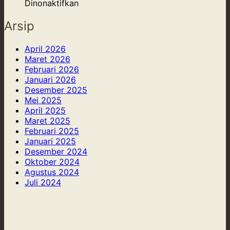
Kuningan,
Custom
pada
Produktivitas
Nostalgia
Dinonaktifkan
dan
Furniture
Custom
yang
Kulit
dari
Furniture
Kekinian
Arsip
Epoxy
Scandinavian:
Resin
Desain
April 2026
dan
Minimalis,
Maret 2026
Kayu
Fungsional,
Februari 2026
yang
dan
Januari 2026
Memukau
Penuh
Desember 2025
Cahaya
Mei 2025
April 2025
Maret 2025
Februari 2025
Januari 2025
Desember 2024
Oktober 2024
Agustus 2024
Juli 2024