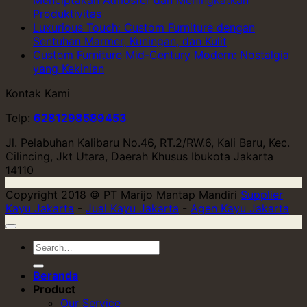
Menciptakan Atmosfer dan Meningkatkan
Produktivitas
Luxurious Touch: Custom Furniture dengan
Sentuhan Marmer, Kuningan, dan Kulit
Custom Furniture Mid-Century Modern: Nostalgia
yang Kekinian
Kontak Kami
Telp:
6281298589453
Jl. Pelabuhan Kalibaru No.46, RT.2/RW.6, Kali Baru, Kec.
Cilincing, Jkt Utara, Daerah Khusus Ibukota Jakarta
14110
Copyright 2018 © PT Marijo Mantap Mandiri
Supplier
Kayu Jakarta
-
Jual Kayu Jakarta
-
Agen Kayu Jakarta
Beranda
Product
Our Service