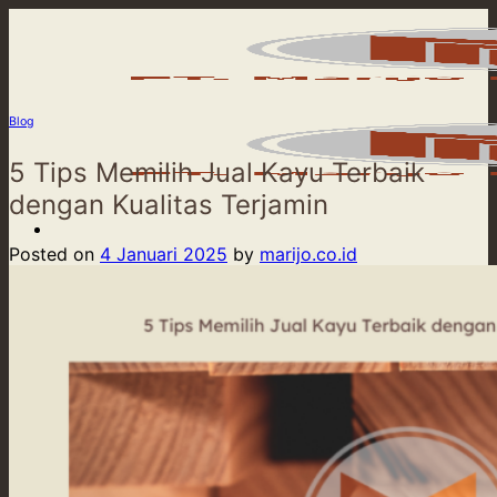
Skip
to
content
Blog
5 Tips Memilih Jual Kayu Terbaik
dengan Kualitas Terjamin
Posted on
4 Januari 2025
by
marijo.co.id
Beranda
Product
Our Service