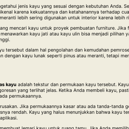
etahui jenis kayu yang sesuai dengan kebutuhan Anda. Set
ti dikenal karena kekuatannya dan ketahanannya terhadap cu
meranti lebih sering digunakan untuk interior karena lebih
ang mencari kayu untuk proyek pembuatan furniture. Jika f
menawarkan kayu jati atau kayu ulin bisa menjadi pilihan 
nggi.
kayu tersebut dalam hal pengolahan dan kemudahan pemrose
an dengan kayu lunak seperti pinus atau meranti, tetapi me
tas kayu
adalah tekstur dan permukaan kayu tersebut. Kayu
oresan yang terlihat jelas. Ketika Anda membeli kayu, pas
 pada permukaannya.
usakan. Jika permukaannya kasar atau ada tanda-tanda ger
tasnya rendah. Kayu yang halus menunjukkan bahwa kayu ter
plikasi.
 membuat lemari kayu untuk ruang tamu. Jika Anda memil