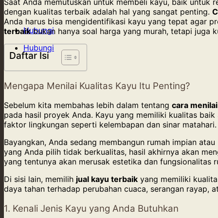
Saat Anda memutuskan untuk membeli kayu, baik untuk ren
dengan kualitas terbaik adalah hal yang sangat penting.
C
Anda harus bisa mengidentifikasi kayu yang tepat agar p
Hubungi
terbaik
bukan hanya soal harga yang murah, tetapi juga ku
Hubungi
Daftar Isi
Mengapa Menilai Kualitas Kayu Itu Penting?
Sebelum kita membahas lebih dalam tentang
cara menilai
pada hasil proyek Anda. Kayu yang memiliki kualitas baik
faktor lingkungan seperti kelembapan dan sinar matahari.
Bayangkan, Anda sedang membangun rumah impian atau me
yang Anda pilih tidak berkualitas, hasil akhirnya akan m
yang tentunya akan merusak estetika dan fungsionalitas r
Di sisi lain, memilih
jual kayu terbaik
yang memiliki kualit
daya tahan terhadap perubahan cuaca, serangan rayap, at
1. Kenali Jenis Kayu yang Anda Butuhkan