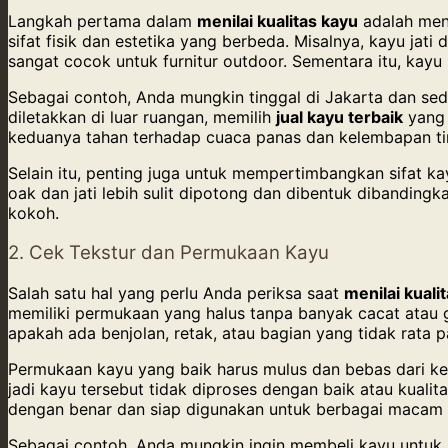
Langkah pertama dalam
menilai kualitas kayu
adalah meng
sifat fisik dan estetika yang berbeda. Misalnya, kayu ja
sangat cocok untuk furnitur outdoor. Sementara itu, kayu 
Sebagai contoh, Anda mungkin tinggal di Jakarta dan sed
diletakkan di luar ruangan, memilih
jual kayu terbaik
yang 
keduanya tahan terhadap cuaca panas dan kelembapan ti
Selain itu, penting juga untuk mempertimbangkan sifat 
oak dan jati lebih sulit dipotong dan dibentuk dibandingk
kokoh.
2. Cek Tekstur dan Permukaan Kayu
Salah satu hal yang perlu Anda periksa saat
menilai kuali
memiliki permukaan yang halus tanpa banyak cacat atau g
apakah ada benjolan, retak, atau bagian yang tidak rata
Permukaan kayu yang baik harus mulus dan bebas dari ker
jadi kayu tersebut tidak diproses dengan baik atau kuali
dengan benar dan siap digunakan untuk berbagai macam a
Sebagai contoh, Anda mungkin ingin membeli kayu untuk