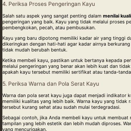
4. Periksa Proses Pengeringan Kayu
Salah satu aspek yang sangat penting dalam
menilai kual
pengeringan yang baik. Kayu yang tidak melalui proses p
pembengkokan, pecah, atau pembusukan.
Kayu yang baru dipotong memiliki kadar air yang tinggi d
dikeringkan dengan hati-hati agar kadar airnya berkuran
tidak mudah berubah bentuk.
Ketika membeli kayu, pastikan untuk bertanya kepada p
melalui pengeringan yang benar akan lebih kuat dan tida
apakah kayu tersebut memiliki sertifikat atau tanda-tan
5. Periksa Warna dan Pola Serat Kayu
Warna dan pola serat kayu juga dapat menjadi indikator k
memiliki kualitas yang lebih baik. Warna kayu yang tida
tersebut kurang sehat atau sudah mulai terdegradasi.
Sebagai contoh, jika Anda membeli kayu untuk membuat m
tampilan yang lebih estetik dan lebih mudah diproses. Wa
yang mencurigakan.