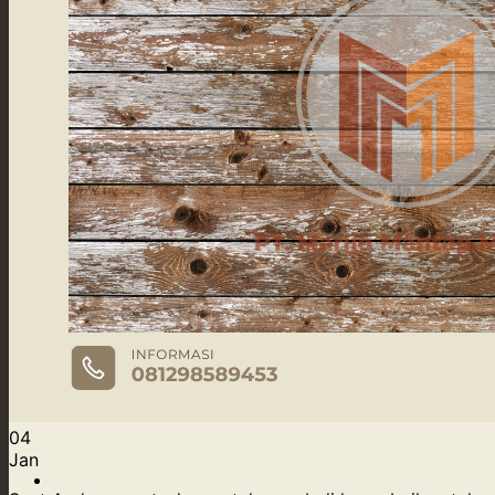
Product
Our Service
Our Supply
Tentang Kami
Blog
04
Jan
Kontak Kami