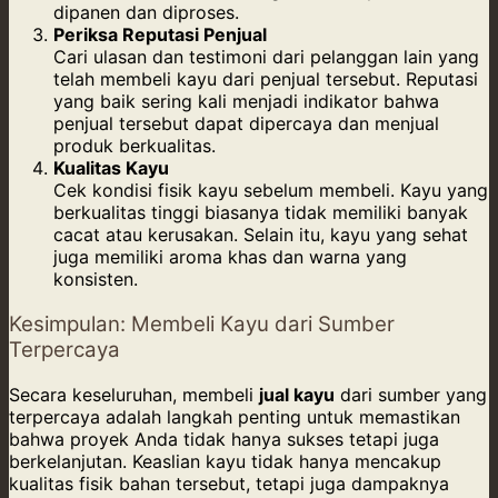
dipanen dan diproses.
Periksa Reputasi Penjual
Cari ulasan dan testimoni dari pelanggan lain yang
telah membeli kayu dari penjual tersebut. Reputasi
yang baik sering kali menjadi indikator bahwa
penjual tersebut dapat dipercaya dan menjual
produk berkualitas.
Kualitas Kayu
Cek kondisi fisik kayu sebelum membeli. Kayu yang
berkualitas tinggi biasanya tidak memiliki banyak
cacat atau kerusakan. Selain itu, kayu yang sehat
juga memiliki aroma khas dan warna yang
konsisten.
Kesimpulan: Membeli Kayu dari Sumber
Terpercaya
Secara keseluruhan, membeli
jual kayu
dari sumber yang
terpercaya adalah langkah penting untuk memastikan
bahwa proyek Anda tidak hanya sukses tetapi juga
berkelanjutan. Keaslian kayu tidak hanya mencakup
kualitas fisik bahan tersebut, tetapi juga dampaknya