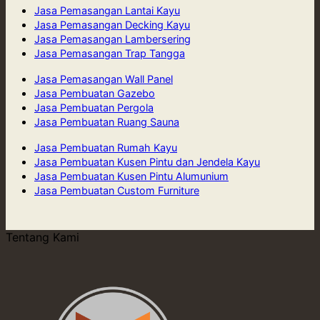
Jasa Pemasangan Lantai Kayu
Jasa Pemasangan Decking Kayu
Jasa Pemasangan Lambersering
Jasa Pemasangan Trap Tangga
Jasa Pemasangan Wall Panel
Jasa Pembuatan Gazebo
Jasa Pembuatan Pergola
Jasa Pembuatan Ruang Sauna
Jasa Pembuatan Rumah Kayu
Jasa Pembuatan Kusen Pintu dan Jendela Kayu
Jasa Pembuatan Kusen Pintu Alumunium
Jasa Pembuatan Custom Furniture
Tentang Kami