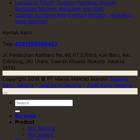
Luxurious Touch: Custom Furniture dengan
Sentuhan Marmer, Kuningan, dan Kulit
Custom Furniture Mid-Century Modern: Nostalgia
yang Kekinian
Kontak Kami
Telp:
6281298589453
Jl. Pelabuhan Kalibaru No.46, RT.2/RW.6, Kali Baru, Kec.
Cilincing, Jkt Utara, Daerah Khusus Ibukota Jakarta
14110
Copyright 2018 © PT Marijo Mantap Mandiri
Supplier
Kayu Jakarta
-
Jual Kayu Jakarta
-
Agen Kayu Jakarta
Beranda
Product
Our Service
Our Supply