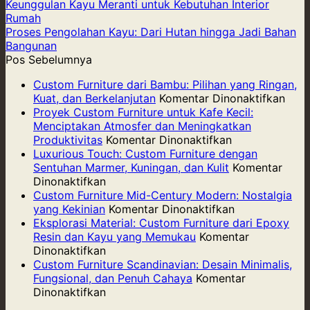
Keunggulan Kayu Meranti untuk Kebutuhan Interior
Rumah
Proses Pengolahan Kayu: Dari Hutan hingga Jadi Bahan
Bangunan
Pos Sebelumnya
Custom Furniture dari Bambu: Pilihan yang Ringan,
pad
Kuat, dan Berkelanjutan
Komentar Dinonaktifkan
Cus
Proyek Custom Furniture untuk Kafe Kecil:
Furni
Menciptakan Atmosfer dan Meningkatkan
pada
dari
Produktivitas
Komentar Dinonaktifkan
Proyek
Bam
Luxurious Touch: Custom Furniture dengan
Custom
Pilih
Sentuhan Marmer, Kuningan, dan Kulit
Komentar
pada
Furniture
yang
Dinonaktifkan
Luxurious
untuk
Ring
Custom Furniture Mid-Century Modern: Nostalgia
Touch:
Kafe
pada
Kuat,
yang Kekinian
Komentar Dinonaktifkan
Custom
Kecil:
Custom
dan
Eksplorasi Material: Custom Furniture dari Epoxy
Furniture
Menciptakan
Furniture
Berk
Resin dan Kayu yang Memukau
Komentar
dengan
pada
Atmosfer
Mid-
Dinonaktifkan
Sentuhan
Eksplorasi
dan
Century
Custom Furniture Scandinavian: Desain Minimalis,
Marmer,
Material:
Meningkatkan
Modern:
Fungsional, dan Penuh Cahaya
Komentar
Kuningan,
Custom
pada
Produktivitas
Nostalgia
Dinonaktifkan
dan
Furniture
Custom
yang