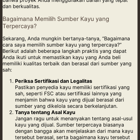
bahwa proyek Anda menggunakan bahan yang tepat
dan berkualitas.
Bagaimana Memilih Sumber Kayu yang
Terpercaya?
Sekarang, Anda mungkin bertanya-tanya, “Bagaimana
cara saya memilih sumber kayu yang terpercaya?”
Berikut adalah beberapa langkah praktis yang dapat
Anda ikuti untuk memastikan kayu yang Anda beli
memiliki kualitas terbaik dan berasal dari sumber yang
sah:
Periksa Sertifikasi dan Legalitas
Pastikan penyedia kayu memiliki sertifikasi yang
sah, seperti FSC atau sertifikasi lainnya yang
menjamin bahwa kayu yang dijual berasal dari
sumber yang dikelola secara berkelanjutan.
Tanya tentang Asal Kayu
Jangan ragu untuk menanyakan tentang asal-usul
kayu yang dijual. Sumber terpercaya biasanya
dengan bangga akan menjelaskan dari mana kayu
tersebut berasal, serta bagaimana kayu tersebut