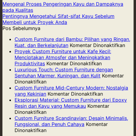
Mengenal Proses Pengeringan Kayu dan Dampaknya
pada Kualitas
Pentingnya Mengetahui Sifat-sifat Kayu Sebelum
Membeli untuk Proyek Anda
Pos Sebelumnya
Custom Furniture dari Bambu: Pilihan yang Ringan,
pad
Kuat, dan Berkelanjutan
Komentar Dinonaktifkan
Cus
Proyek Custom Furniture untuk Kafe Kecil:
Furni
Menciptakan Atmosfer dan Meningkatkan
pada
dari
Produktivitas
Komentar Dinonaktifkan
Proyek
Bam
Luxurious Touch: Custom Furniture dengan
Custom
Pilih
Sentuhan Marmer, Kuningan, dan Kulit
Komentar
pada
Furniture
yang
Dinonaktifkan
Luxurious
untuk
Ring
Custom Furniture Mid-Century Modern: Nostalgia
Touch:
Kafe
pada
Kuat,
yang Kekinian
Komentar Dinonaktifkan
Custom
Kecil:
Custom
dan
Eksplorasi Material: Custom Furniture dari Epoxy
Furniture
Menciptakan
Furniture
Berk
Resin dan Kayu yang Memukau
Komentar
dengan
pada
Atmosfer
Mid-
Dinonaktifkan
Sentuhan
Eksplorasi
dan
Century
Custom Furniture Scandinavian: Desain Minimalis,
Marmer,
Material:
Meningkatkan
Modern:
Fungsional, dan Penuh Cahaya
Komentar
Kuningan,
Custom
pada
Produktivitas
Nostalgia
Dinonaktifkan
dan
Furniture
Custom
yang