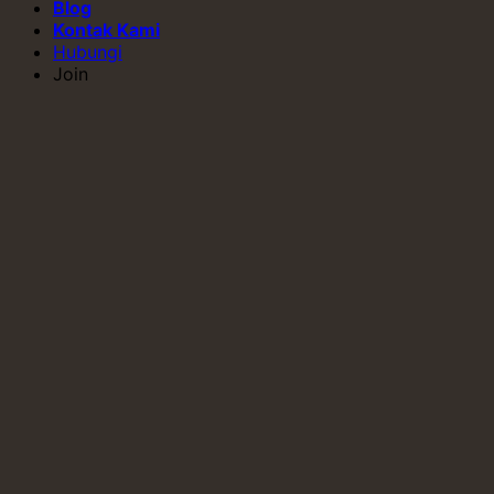
Blog
Kontak Kami
Hubungi
Join