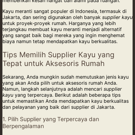
memberikan kesan hangat dan alami pada ruangan.
Kayu meranti sangat populer di Indonesia, termasuk di
Jakarta, dan sering digunakan oleh banyak
supplier kayu
untuk proyek-proyek rumah. Harganya yang lebih
terjangkau membuat kayu meranti menjadi alternatif
yang sangat baik bagi mereka yang ingin menghemat
biaya namun tetap mendapatkan kayu berkualitas.
Tips Memilih Supplier Kayu yang
Tepat untuk Aksesoris Rumah
Sekarang, Anda mungkin sudah memutuskan jenis kayu
yang akan Anda pilih untuk aksesoris rumah Anda.
Namun, langkah selanjutnya adalah mencari
supplier
kayu
yang terpercaya. Berikut adalah beberapa tips
untuk memastikan Anda mendapatkan kayu berkualitas
dan pelayanan yang baik dari supplier di Jakarta.
1. Pilih Supplier yang Terpercaya dan
Berpengalaman