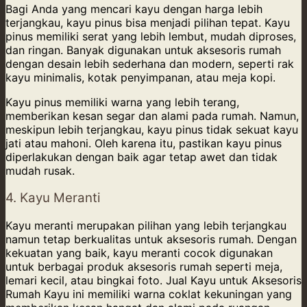
Bagi Anda yang mencari kayu dengan harga lebih
terjangkau, kayu pinus bisa menjadi pilihan tepat. Kayu
pinus memiliki serat yang lebih lembut, mudah diproses,
dan ringan. Banyak digunakan untuk aksesoris rumah
dengan desain lebih sederhana dan modern, seperti rak
kayu minimalis, kotak penyimpanan, atau meja kopi.
Kayu pinus memiliki warna yang lebih terang,
memberikan kesan segar dan alami pada rumah. Namun,
meskipun lebih terjangkau, kayu pinus tidak sekuat kayu
jati atau mahoni. Oleh karena itu, pastikan kayu pinus
diperlakukan dengan baik agar tetap awet dan tidak
mudah rusak.
4. Kayu Meranti
Kayu meranti merupakan pilihan yang lebih terjangkau
namun tetap berkualitas untuk aksesoris rumah. Dengan
kekuatan yang baik, kayu meranti cocok digunakan
untuk berbagai produk aksesoris rumah seperti meja,
lemari kecil, atau bingkai foto. Jual Kayu untuk Aksesoris
Rumah Kayu ini memiliki warna coklat kekuningan yang