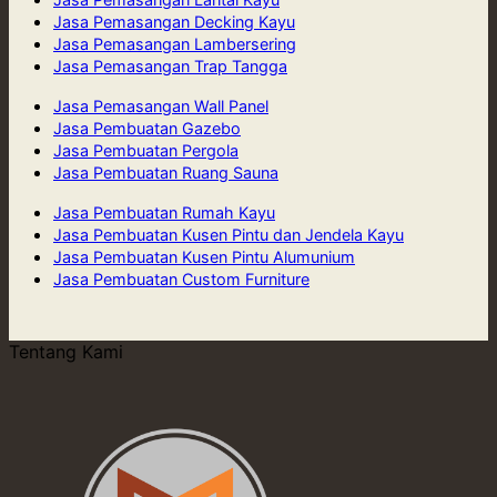
Jasa Pemasangan Decking Kayu
Jasa Pemasangan Lambersering
Jasa Pemasangan Trap Tangga
Jasa Pemasangan Wall Panel
Jasa Pembuatan Gazebo
Jasa Pembuatan Pergola
Jasa Pembuatan Ruang Sauna
Jasa Pembuatan Rumah Kayu
Jasa Pembuatan Kusen Pintu dan Jendela Kayu
Jasa Pembuatan Kusen Pintu Alumunium
Jasa Pembuatan Custom Furniture
Tentang Kami