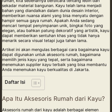
rumah
, kita sebenarnya berbicara tentang lebih dari
sekadar material bangunan. Kayu telah lama menjadi
bahan yang diandalkan dalam dunia desain interior,
memberikan nuansa alami yang bisa menyatu dengan
hampir semua gaya rumah. Apakah Anda sedang
mencari tempat penyimpanan unik, bingkai foto yang
elegan, atau bahkan patung dekoratif yang artistik, kayu
dapat memberikan sentuhan khas yang tidak hanya
menarik secara visual tetapi juga tahan lama.
Artikel ini akan mengulas berbagai cara bagaimana kayu
dapat digunakan untuk aksesoris rumah, bagaimana
memilih jenis kayu yang tepat, serta bagaimana
menemukan
supplier kayu
terbaik yang bisa membantu
Anda menemukan kayu berkualitas di Jakarta.
Daftar Isi
Apa Itu Aksesoris Rumah dari Kayu?
Aksesoris rumah dari kayu adalah berbagai elemen