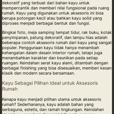
dekoratif yang terbuat dari bahan kayu untuk
mempercantik dan memberi nilai fungsional pada ruang
rumah. Kayu yang digunakan untuk aksesoris ini bisa
berupa potongan kecil atau bahkan kayu solid yang
diproses menjadi berbagai bentuk dan fungsi.
Bingkai foto, meja samping tempat tidur, rak buku, kotak
penyimpanan, patung dekoratif, dan lampu hias adalah
beberapa contoh aksesoris rumah dari kayu yang sangat
populer. Penggunaan kayu tidak hanya menambah
kehangatan dalam desain interior rumah, tetapi juga
menambahkan karakter dan keunikan pada setiap
ruangan. Keindahan serat kayu alami, ditambah dengan
berbagai finishing yang bisa disesuaikan, memberi kesan
klasik dan modern secara bersamaan.
Kayu Sebagai Pilihan Ideal untuk Aksesoris
Rumah
Kenapa kayu menjadi pilihan utama untuk aksesoris
rumah? Sederhananya, kayu adalah bahan yang
serbaguna, estetis, dan ramah lingkungan. Keindahan