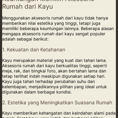
Rumah dari Kayu
Menggunakan aksesoris rumah dari kayu tidak hanya
memberikan nilai estetika yang tinggi, tetapi juga
memiliki beberapa keuntungan lainnya. Beberapa alasan
mengapa aksesoris rumah dari kayu sangat populer
adalah sebagai berikut:
1. Kekuatan dan Ketahanan
Kayu merupakan material yang kuat dan tahan lama.
Aksesoris rumah dari kayu berkualitas tinggi, seperti
meja, rak, dan bingkai foto, akan bertahan lama dan
tetap terlihat indah meskipun digunakan setiap hari.
Kayu juga tahan terhadap perubahan suhu dan
kelembapan, menjadikannya pilihan yang ideal untuk
digunakan dalam berbagai kondisi.
2. Estetika yang Meningkatkan Suasana Rumah
Kayu memberikan kehangatan dan keindahan alami pada