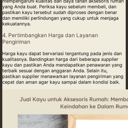
mempengaruhi kualitas dan daya tahan aksesoris rumah
yang Anda buat. Periksa kayu sebelum membeli, dan
pastikan kayu tersebut sudah diproses dengan benar
dan memiliki perlindungan yang cukup untuk menjaga
kekuatannya.
4. Pertimbangkan Harga dan Layanan
Pengiriman
Harga kayu dapat bervariasi tergantung pada jenis dan
kualitasnya. Bandingkan harga dari beberapa
supplier
kayu
dan pastikan Anda mendapatkan penawaran yang
terbaik sesuai dengan anggaran Anda. Selain itu,
pastikan supplier menawarkan layanan pengiriman yang
cepat dan aman agar kayu sampai dalam kondisi baik.