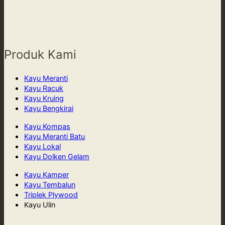
Produk Kami
Kayu Meranti
Kayu Racuk
Kayu Kruing
Kayu Bengkirai
Kayu Kompas
Kayu Meranti Batu
Kayu Lokal
Kayu Dolken Gelam
Kayu Kamper
Kayu Tembalun
Triplek Plywood
Kayu Ulin