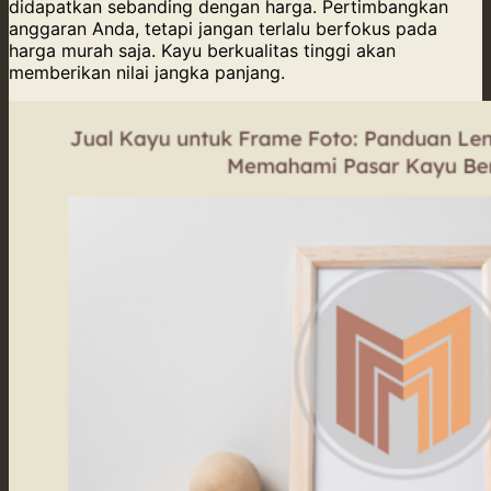
didapatkan sebanding dengan harga. Pertimbangkan
anggaran Anda, tetapi jangan terlalu berfokus pada
harga murah saja. Kayu berkualitas tinggi akan
memberikan nilai jangka panjang.