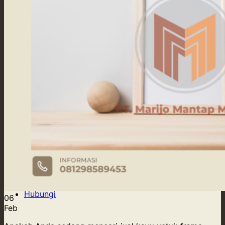
Our Supply
Tentang Kami
Blog
Kontak Kami
Hubungi
Hubungi
06
Feb