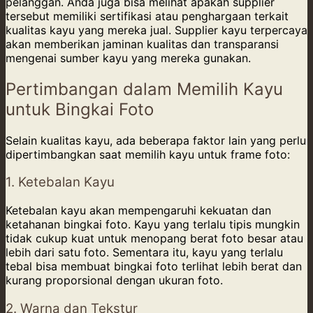
pelanggan. Anda juga bisa melihat apakah supplier
tersebut memiliki sertifikasi atau penghargaan terkait
kualitas kayu yang mereka jual. Supplier kayu terpercaya
akan memberikan jaminan kualitas dan transparansi
mengenai sumber kayu yang mereka gunakan.
Pertimbangan dalam Memilih Kayu
untuk Bingkai Foto
Selain kualitas kayu, ada beberapa faktor lain yang perlu
dipertimbangkan saat memilih kayu untuk frame foto:
1. Ketebalan Kayu
Ketebalan kayu akan mempengaruhi kekuatan dan
ketahanan bingkai foto. Kayu yang terlalu tipis mungkin
tidak cukup kuat untuk menopang berat foto besar atau
lebih dari satu foto. Sementara itu, kayu yang terlalu
tebal bisa membuat bingkai foto terlihat lebih berat dan
kurang proporsional dengan ukuran foto.
2. Warna dan Tekstur