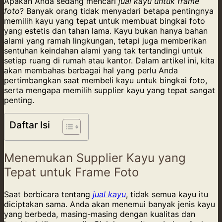
Apakah Anda sedang mencari
jual kayu untuk frame
foto
? Banyak orang tidak menyadari betapa pentingnya
memilih kayu yang tepat untuk membuat bingkai foto
yang estetis dan tahan lama. Kayu bukan hanya bahan
alami yang ramah lingkungan, tetapi juga memberikan
sentuhan keindahan alami yang tak tertandingi untuk
setiap ruang di rumah atau kantor. Dalam artikel ini, kita
akan membahas berbagai hal yang perlu Anda
pertimbangkan saat membeli kayu untuk bingkai foto,
serta mengapa memilih supplier kayu yang tepat sangat
penting.
Daftar Isi
Menemukan Supplier Kayu yang
Tepat untuk Frame Foto
Saat berbicara tentang
jual kayu
, tidak semua kayu itu
diciptakan sama. Anda akan menemui banyak jenis kayu
yang berbeda, masing-masing dengan kualitas dan