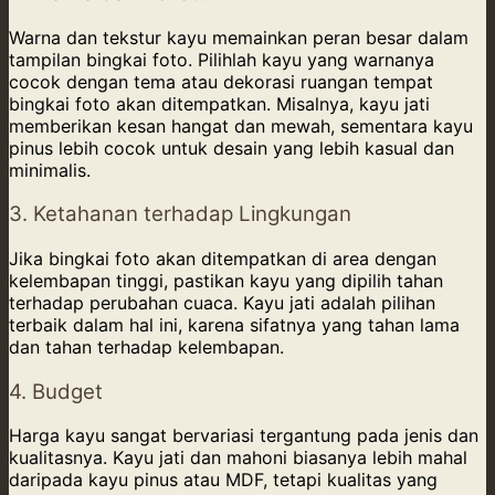
Warna dan tekstur kayu memainkan peran besar dalam
tampilan bingkai foto. Pilihlah kayu yang warnanya
cocok dengan tema atau dekorasi ruangan tempat
bingkai foto akan ditempatkan. Misalnya, kayu jati
memberikan kesan hangat dan mewah, sementara kayu
pinus lebih cocok untuk desain yang lebih kasual dan
minimalis.
3. Ketahanan terhadap Lingkungan
Jika bingkai foto akan ditempatkan di area dengan
kelembapan tinggi, pastikan kayu yang dipilih tahan
terhadap perubahan cuaca. Kayu jati adalah pilihan
terbaik dalam hal ini, karena sifatnya yang tahan lama
dan tahan terhadap kelembapan.
4. Budget
Harga kayu sangat bervariasi tergantung pada jenis dan
kualitasnya. Kayu jati dan mahoni biasanya lebih mahal
daripada kayu pinus atau MDF, tetapi kualitas yang