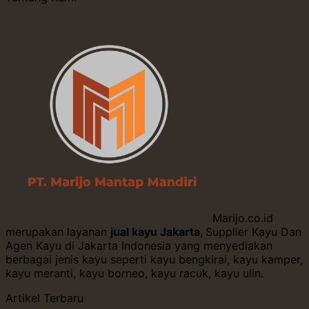
Marijo.co.id
merupakan layanan
jual kayu Jakarta,
Supplier Kayu Dan
Agen Kayu di Jakarta Indonesia yang menyediakan
berbagai jenis kayu seperti kayu bengkirai, kayu kamper,
kayu meranti, kayu borneo, kayu racuk, kayu ulin.
Artikel Terbaru