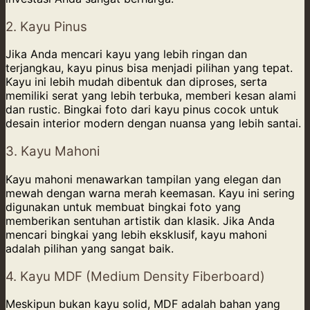
2. Kayu Pinus
Jika Anda mencari kayu yang lebih ringan dan
terjangkau, kayu pinus bisa menjadi pilihan yang tepat.
Kayu ini lebih mudah dibentuk dan diproses, serta
memiliki serat yang lebih terbuka, memberi kesan alami
dan rustic. Bingkai foto dari kayu pinus cocok untuk
desain interior modern dengan nuansa yang lebih santai.
3. Kayu Mahoni
Kayu mahoni menawarkan tampilan yang elegan dan
mewah dengan warna merah keemasan. Kayu ini sering
digunakan untuk membuat bingkai foto yang
memberikan sentuhan artistik dan klasik. Jika Anda
mencari bingkai yang lebih eksklusif, kayu mahoni
adalah pilihan yang sangat baik.
4. Kayu MDF (Medium Density Fiberboard)
Meskipun bukan kayu solid, MDF adalah bahan yang