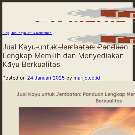
Skip
to
content
Blog
,
Jual Kayu untuk Konstruksi
Jual Kayu untuk Jembatan: Panduan
Lengkap Memilih dan Menyediakan
Kayu Berkualitas
Posted on
24 Januari 2025
by
marijo.co.id
Beranda
Product
Our Service