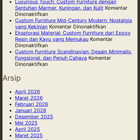
Proyek
Bam
Luxurious Touch: Custom Furniture dengan
Custom
Pilih
Sentuhan Marmer, Kuningan, dan Kulit
Komentar
pada
Furniture
yang
Dinonaktifkan
Luxurious
untuk
Ring
Custom Furniture Mid-Century Modern: Nostalgia
Touch:
Kafe
pada
Kuat,
yang Kekinian
Komentar Dinonaktifkan
Custom
Kecil:
Custom
dan
Eksplorasi Material: Custom Furniture dari Epoxy
Furniture
Menciptakan
Furniture
Berk
Resin dan Kayu yang Memukau
Komentar
dengan
pada
Atmosfer
Mid-
Dinonaktifkan
Sentuhan
Eksplorasi
dan
Century
Custom Furniture Scandinavian: Desain Minimalis,
Marmer,
Material:
Meningkatkan
Modern:
Fungsional, dan Penuh Cahaya
Komentar
Kuningan,
Custom
pada
Produktivitas
Nostalgia
Dinonaktifkan
dan
Furniture
Custom
yang
Kulit
dari
Furniture
Kekinian
Arsip
Epoxy
Scandinavian:
Resin
Desain
April 2026
dan
Minimalis,
Maret 2026
Kayu
Fungsional,
Februari 2026
yang
dan
Januari 2026
Memukau
Penuh
Desember 2025
Cahaya
Mei 2025
April 2025
Maret 2025