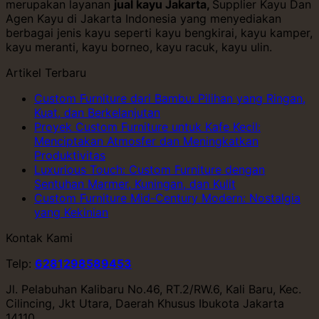
merupakan layanan
jual kayu Jakarta,
Supplier Kayu Dan
Agen Kayu di Jakarta Indonesia yang menyediakan
berbagai jenis kayu seperti kayu bengkirai, kayu kamper,
kayu meranti, kayu borneo, kayu racuk, kayu ulin.
Artikel Terbaru
Custom Furniture dari Bambu: Pilihan yang Ringan,
Kuat, dan Berkelanjutan
Proyek Custom Furniture untuk Kafe Kecil:
Menciptakan Atmosfer dan Meningkatkan
Produktivitas
Luxurious Touch: Custom Furniture dengan
Sentuhan Marmer, Kuningan, dan Kulit
Custom Furniture Mid-Century Modern: Nostalgia
yang Kekinian
Kontak Kami
Telp:
6281298589453
Jl. Pelabuhan Kalibaru No.46, RT.2/RW.6, Kali Baru, Kec.
Cilincing, Jkt Utara, Daerah Khusus Ibukota Jakarta
14110