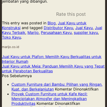
jembatan yang dibangun.
Rate this post
This entry was posted in
Blog
,
Jual Kayu untuk
Konstruksi
and tagged
Distributor Kayu
,
Jual Kayu
,
Jual
Kayu Terbaik
,
Marijo
,
Perusahaan Kayu
,
supplier kayu
,
Toko Kayu
.
marijo.co.id
Jual Kayu untuk Plafon: Memilih Kayu Berkualitas untuk
Interior Rumah
Jual Kayu untuk Meja: Panduan Memilih Kayu yang Tepat
untuk Perabotan Berkualitas
Pos Sebelumnya
Custom Furniture dari Bambu: Pilihan yang Ringan,
pad
Kuat, dan Berkelanjutan
Komentar Dinonaktifkan
Cus
Proyek Custom Furniture untuk Kafe Kecil:
Furni
Menciptakan Atmosfer dan Meningkatkan
pada
dari
Produktivitas
Komentar Dinonaktifkan