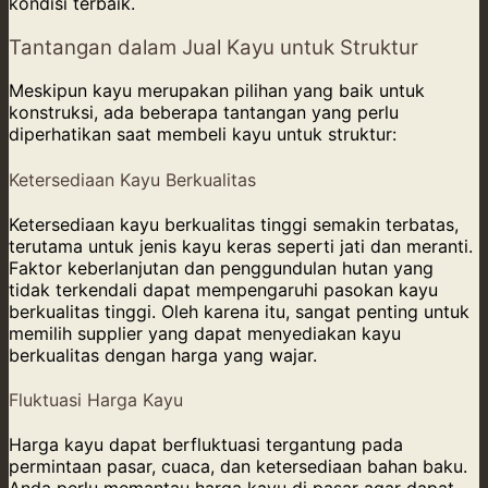
kondisi terbaik.
Tantangan dalam Jual Kayu untuk Struktur
Meskipun kayu merupakan pilihan yang baik untuk
konstruksi, ada beberapa tantangan yang perlu
diperhatikan saat membeli kayu untuk struktur:
Ketersediaan Kayu Berkualitas
Ketersediaan kayu berkualitas tinggi semakin terbatas,
terutama untuk jenis kayu keras seperti jati dan meranti.
Faktor keberlanjutan dan penggundulan hutan yang
tidak terkendali dapat mempengaruhi pasokan kayu
berkualitas tinggi. Oleh karena itu, sangat penting untuk
memilih supplier yang dapat menyediakan kayu
berkualitas dengan harga yang wajar.
Fluktuasi Harga Kayu
Harga kayu dapat berfluktuasi tergantung pada
permintaan pasar, cuaca, dan ketersediaan bahan baku.