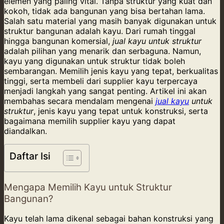
elemen yang paling vital. Tanpa struktur yang kuat dan
kokoh, tidak ada bangunan yang bisa bertahan lama.
Salah satu material yang masih banyak digunakan untuk
struktur bangunan adalah kayu. Dari rumah tinggal
hingga bangunan komersial,
jual kayu untuk struktur
adalah pilihan yang menarik dan serbaguna. Namun,
kayu yang digunakan untuk struktur tidak boleh
sembarangan. Memilih jenis kayu yang tepat, berkualitas
tinggi, serta membeli dari supplier kayu terpercaya
menjadi langkah yang sangat penting. Artikel ini akan
membahas secara mendalam mengenai
jual kayu
untuk
struktur
, jenis kayu yang tepat untuk konstruksi, serta
bagaimana memilih supplier kayu yang dapat
diandalkan.
Daftar Isi
Mengapa Memilih Kayu untuk Struktur
Bangunan?
Kayu telah lama dikenal sebagai bahan konstruksi yang