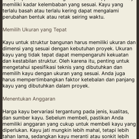
memiliki kadar kelembaban yang sesuai. Kayu yang
terlalu basah atau terlalu kering dapat mengalami
perubahan bentuk atau retak seiring waktu.
Memilih Ukuran yang Tepat
Kayu untuk struktur bangunan harus memiliki ukuran dan
dimensi yang sesuai dengan kebutuhan proyek. Ukuran
kayu yang tidak tepat dapat mempengaruhi kekuatan
dan kestabilan struktur. Oleh karena itu, penting untuk
mengetahui spesifikasi teknis yang dibutuhkan dan
memilih kayu dengan ukuran yang sesuai. Anda juga
harus mempertimbangkan faktor ketebalan dan panjang
kayu yang dibutuhkan dalam proyek.
Menentukan Anggaran
Harga kayu bervariasi tergantung pada jenis, kualitas,
dan sumber kayu. Sebelum membeli, pastikan Anda
memiliki anggaran yang cukup untuk membeli kayu yang
diperlukan. Kayu jati mungkin lebih mahal, tetapi lebih
tahan lama, sedangkan kayu meranti atau sonkit lebih