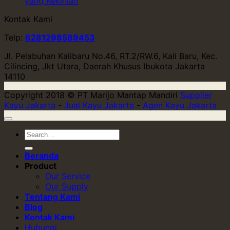
yang Kekinian
Kontak Kami
Telp:
6281298589453
Jl. Pelabuhan Kalibaru No.46, RT.2/RW.6, Kali Baru, Kec.
Cilincing, Jkt Utara, Daerah Khusus Ibukota Jakarta
14110
Copyright 2018 © PT Marijo Mantap Mandiri
Supplier
Kayu Jakarta
-
Jual Kayu Jakarta
-
Agen Kayu Jakarta
Beranda
Product
Our Service
Our Supply
Tentang Kami
Blog
Kontak Kami
Hubungi