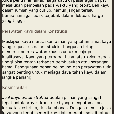
Anda perlu memantau harga kayu di pasar agar dapat
melakukan pembelian pada waktu yang tepat. Beli kayu
dalam jumlah yang cukup, namun jangan terlalu
berlebihan agar tidak terjebak dalam fluktuasi harga
yang tinggi.
Perawatan Kayu dalam Konstruksi
Meskipun kayu merupakan bahan yang tahan lama, kayu
yang digunakan dalam struktur bangunan tetap
memerlukan perawatan khusus untuk menjaga
kualitasnya. Kayu yang terpapar hujan atau kelembaban
tinggi bisa rentan terhadap pembusukan atau serangan
hama. Penggunaan bahan pelindung dan perawatan rutin
sangat penting untuk menjaga daya tahan kayu dalam
jangka panjang.
Kesimpulan
Jual kayu untuk struktur
adalah pilihan yang sangat
tepat untuk proyek konstruksi yang mengutamakan
kekuatan, estetika, dan ketahanan. Dengan memilih jenis
kayu yang tepat, seperti kayu jati, meranti, sonkit, atau