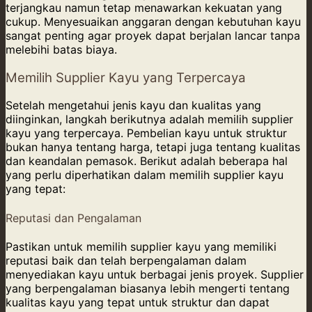
terjangkau namun tetap menawarkan kekuatan yang
cukup. Menyesuaikan anggaran dengan kebutuhan kayu
sangat penting agar proyek dapat berjalan lancar tanpa
melebihi batas biaya.
Memilih Supplier Kayu yang Terpercaya
Setelah mengetahui jenis kayu dan kualitas yang
diinginkan, langkah berikutnya adalah memilih supplier
kayu yang terpercaya. Pembelian kayu untuk struktur
bukan hanya tentang harga, tetapi juga tentang kualitas
dan keandalan pemasok. Berikut adalah beberapa hal
yang perlu diperhatikan dalam memilih supplier kayu
yang tepat:
Reputasi dan Pengalaman
Pastikan untuk memilih supplier kayu yang memiliki
reputasi baik dan telah berpengalaman dalam
menyediakan kayu untuk berbagai jenis proyek. Supplier
yang berpengalaman biasanya lebih mengerti tentang
kualitas kayu yang tepat untuk struktur dan dapat