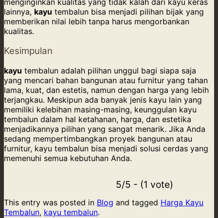
menginginkan kualitas yang tidak kalah dari kayu keras
lainnya,
kayu
tembalun bisa menjadi pilihan bijak yang
memberikan nilai lebih tanpa harus mengorbankan
kualitas.
Kesimpulan
kayu
tembalun adalah pilihan unggul bagi siapa saja
yang mencari bahan bangunan atau furnitur yang tahan
lama, kuat, dan estetis, namun dengan harga yang lebih
terjangkau. Meskipun ada banyak jenis kayu lain yang
memiliki kelebihan masing-masing, keunggulan kayu
tembalun dalam hal ketahanan, harga, dan estetika
menjadikannya pilihan yang sangat menarik. Jika Anda
sedang mempertimbangkan proyek bangunan atau
furnitur, kayu tembalun bisa menjadi solusi cerdas yang
memenuhi semua kebutuhan Anda.
5/5 - (1 vote)
This entry was posted in
Blog
and tagged
Harga Kayu
Tembalun
,
kayu tembalun
.