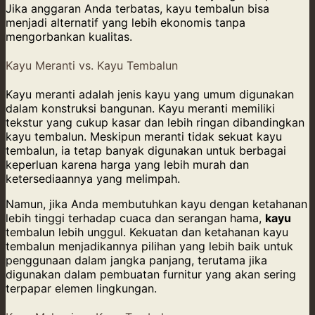
Jika anggaran Anda terbatas, kayu tembalun bisa
menjadi alternatif yang lebih ekonomis tanpa
mengorbankan kualitas.
Kayu Meranti vs. Kayu Tembalun
Kayu meranti adalah jenis kayu yang umum digunakan
dalam konstruksi bangunan. Kayu meranti memiliki
tekstur yang cukup kasar dan lebih ringan dibandingkan
kayu tembalun. Meskipun meranti tidak sekuat kayu
tembalun, ia tetap banyak digunakan untuk berbagai
keperluan karena harga yang lebih murah dan
ketersediaannya yang melimpah.
Namun, jika Anda membutuhkan kayu dengan ketahanan
lebih tinggi terhadap cuaca dan serangan hama,
kayu
tembalun lebih unggul. Kekuatan dan ketahanan kayu
tembalun menjadikannya pilihan yang lebih baik untuk
penggunaan dalam jangka panjang, terutama jika
digunakan dalam pembuatan furnitur yang akan sering
terpapar elemen lingkungan.