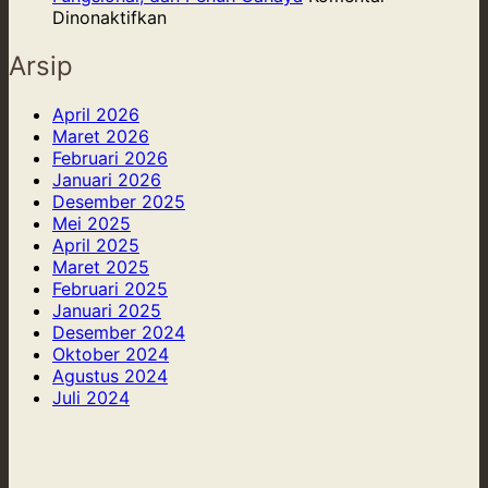
Kuningan,
Custom
pada
Produktivitas
Nostalgia
Dinonaktifkan
dan
Furniture
Custom
yang
Kulit
dari
Furniture
Kekinian
Arsip
Epoxy
Scandinavian:
Resin
Desain
April 2026
dan
Minimalis,
Maret 2026
Kayu
Fungsional,
Februari 2026
yang
dan
Januari 2026
Memukau
Penuh
Desember 2025
Cahaya
Mei 2025
April 2025
Maret 2025
Februari 2025
Januari 2025
Desember 2024
Oktober 2024
Agustus 2024
Juli 2024