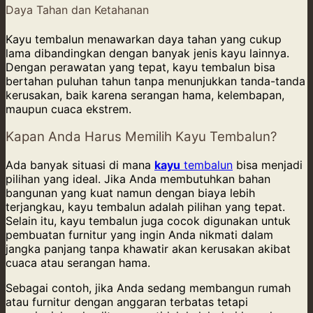
Daya Tahan dan Ketahanan
Kayu tembalun menawarkan daya tahan yang cukup
lama dibandingkan dengan banyak jenis kayu lainnya.
Dengan perawatan yang tepat, kayu tembalun bisa
bertahan puluhan tahun tanpa menunjukkan tanda-tanda
kerusakan, baik karena serangan hama, kelembapan,
maupun cuaca ekstrem.
Kapan Anda Harus Memilih Kayu Tembalun?
Ada banyak situasi di mana
kayu
tembalun
bisa menjadi
pilihan yang ideal. Jika Anda membutuhkan bahan
bangunan yang kuat namun dengan biaya lebih
terjangkau, kayu tembalun adalah pilihan yang tepat.
Selain itu, kayu tembalun juga cocok digunakan untuk
pembuatan furnitur yang ingin Anda nikmati dalam
jangka panjang tanpa khawatir akan kerusakan akibat
cuaca atau serangan hama.
Sebagai contoh, jika Anda sedang membangun rumah
atau furnitur dengan anggaran terbatas tetapi