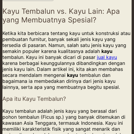
Kayu Tembalun vs. Kayu Lain: Apa
yang Membuatnya Spesial?
Ketika kita berbicara tentang kayu untuk konstruksi atau
pembuatan furnitur, banyak sekali jenis kayu yang
tersedia di pasaran. Namun, salah satu jenis kayu yang
semakin populer karena kualitasnya adalah
kayu
tembalun. Kayu ini banyak dicari di pasar
jual kayu
karena berbagai keunggulannya dibandingkan dengan
jenis kayu lain. Dalam artikel ini, kita akan membahas
secara mendalam mengenai
kayu
tembalun dan
bagaimana ia membedakan dirinya dari jenis kayu
lainnya, serta apa yang membuatnya begitu spesial.
Apa itu Kayu Tembalun?
Kayu tembalun adalah jenis kayu yang berasal dari
pohon tembalun (Ficus sp.) yang banyak ditemukan di
kawasan Asia Tenggara, termasuk Indonesia. Kayu ini
memiliki karakteristik fisik yang sangat menarik dan