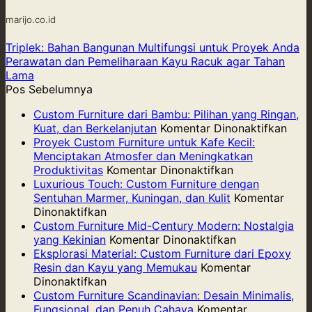
marijo.co.id
Triplek: Bahan Bangunan Multifungsi untuk Proyek Anda
Perawatan dan Pemeliharaan Kayu Racuk agar Tahan
Lama
Pos Sebelumnya
Custom Furniture dari Bambu: Pilihan yang Ringan,
pad
Kuat, dan Berkelanjutan
Komentar Dinonaktifkan
Cus
Proyek Custom Furniture untuk Kafe Kecil:
Furni
Menciptakan Atmosfer dan Meningkatkan
pada
dari
Produktivitas
Komentar Dinonaktifkan
Proyek
Bam
Luxurious Touch: Custom Furniture dengan
Custom
Pilih
Sentuhan Marmer, Kuningan, dan Kulit
Komentar
pada
Furniture
yang
Dinonaktifkan
Luxurious
untuk
Ring
Custom Furniture Mid-Century Modern: Nostalgia
Touch:
Kafe
pada
Kuat,
yang Kekinian
Komentar Dinonaktifkan
Custom
Kecil:
Custom
dan
Eksplorasi Material: Custom Furniture dari Epoxy
Furniture
Menciptakan
Furniture
Berk
Resin dan Kayu yang Memukau
Komentar
dengan
pada
Atmosfer
Mid-
Dinonaktifkan
Sentuhan
Eksplorasi
dan
Century
Custom Furniture Scandinavian: Desain Minimalis,
Marmer,
Material:
Meningkatkan
Modern:
Fungsional, dan Penuh Cahaya
Komentar