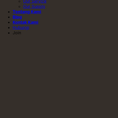
Our Service
Our Supply
Tentang Kami
Blog
Kontak Kami
Hubungi
Join