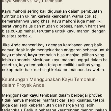
Kayu Mahoni vs. Kayu Tembalun
Kayu mahoni sering kali digunakan dalam pembuatan
furnitur dan ukiran karena keindahan warna coklat
kemerahannya yang khas. Kayu mahoni juga memiliki
serat yang halus dan mudah diproses, namun harganya
bisa cukup mahal, terutama untuk kayu mahoni dengan
kualitas terbaik.
Jika Anda mencari kayu dengan ketahanan yang baik
namun tidak ingin mengeluarkan anggaran sebesar untuk
kayu mahoni,
kayu
tembalun bisa menjadi pilihan yang
lebih ekonomis. Meskipun kayu mahoni unggul dalam hal
estetika, kayu tembalun tetap memiliki kualitas yang
cukup baik, baik dari segi kekuatan maupun keawetan.
Keuntungan Menggunakan Kayu Tembalun
dalam Proyek Anda
Menggunakan
kayu
tembalun dalam berbagai proyek
tidak hanya memberi manfaat dari segi kualitas, tetapi
juga dari segi keberlanjutan dan harga yang lebih
terjangkau. Berikut beberapa keuntungan menggunakan