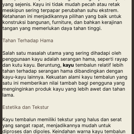
yang sejenis. Kayu ini tidak mudah pecah atau retak
meskipun sering terpapar perubahan suhu ekstrem.
Ketahanan ini menjadikannya pilihan yang baik untuk
konstruksi bangunan, furniture, dan bahkan kerajinan
tangan yang memerlukan daya tahan tinggi.
Tahan Terhadap Hama
Salah satu masalah utama yang sering dihadapi oleh
penggunaan kayu adalah serangan hama, seperti rayap
dan kutu kayu. Beruntung,
kayu
tembalun relatif lebih
tahan terhadap serangan hama dibandingkan dengan
kayu-kayu lainnya. Kekuatan alami kayu tembalun yang
satu ini memberikan nilai tambah bagi pengguna yang
menginginkan produk kayu yang lebih awet dan tahan
lama.
Estetika dan Tekstur
Kayu tembalun memiliki tekstur yang halus dan serat
yang sangat rapat, menjadikannya mudah untuk
diproses dan dipoles. Keindahan warna kayu tembalun