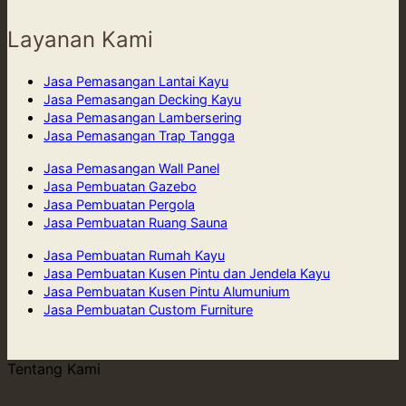
Layanan Kami
Jasa Pemasangan Lantai Kayu
Jasa Pemasangan Decking Kayu
Jasa Pemasangan Lambersering
Jasa Pemasangan Trap Tangga
Jasa Pemasangan Wall Panel
Jasa Pembuatan Gazebo
Jasa Pembuatan Pergola
Jasa Pembuatan Ruang Sauna
Jasa Pembuatan Rumah Kayu
Jasa Pembuatan Kusen Pintu dan Jendela Kayu
Jasa Pembuatan Kusen Pintu Alumunium
Jasa Pembuatan Custom Furniture
Tentang Kami