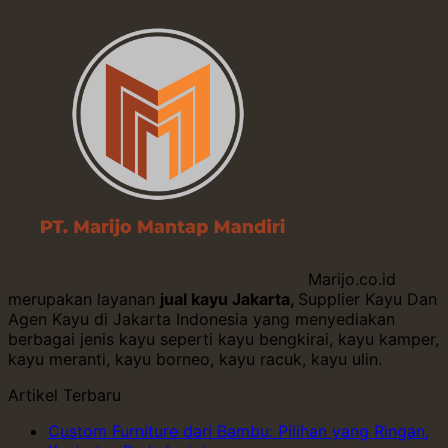
Marijo.co.id
merupakan layanan
jual kayu Jakarta,
Supplier Kayu Dan
Agen Kayu di Jakarta Indonesia yang menyediakan
berbagai jenis kayu seperti kayu bengkirai, kayu kamper,
kayu meranti, kayu borneo, kayu racuk, kayu ulin.
Artikel Terbaru
Custom Furniture dari Bambu: Pilihan yang Ringan,