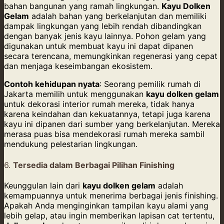
bahan bangunan yang ramah lingkungan.
Kayu Dolken
Gelam
adalah bahan yang berkelanjutan dan memiliki
dampak lingkungan yang lebih rendah dibandingkan
dengan banyak jenis kayu lainnya. Pohon gelam yang
digunakan untuk membuat kayu ini dapat dipanen
secara terencana, memungkinkan regenerasi yang cepat
dan menjaga keseimbangan ekosistem.
Contoh kehidupan nyata
: Seorang pemilik rumah di
Jakarta memilih untuk menggunakan
kayu dolken gelam
untuk dekorasi interior rumah mereka, tidak hanya
karena keindahan dan kekuatannya, tetapi juga karena
kayu ini dipanen dari sumber yang berkelanjutan. Mereka
merasa puas bisa mendekorasi rumah mereka sambil
mendukung pelestarian lingkungan.
6.
Tersedia dalam Berbagai Pilihan Finishing
Keunggulan lain dari
kayu dolken gelam
adalah
kemampuannya untuk menerima berbagai jenis finishing.
Apakah Anda menginginkan tampilan kayu alami yang
lebih gelap, atau ingin memberikan lapisan cat tertentu,