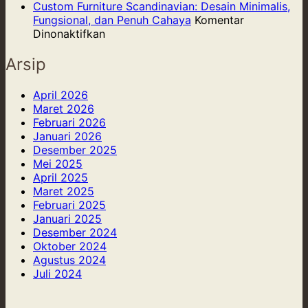
Sentuhan
Eksplorasi
dan
Century
Custom Furniture Scandinavian: Desain Minimalis,
Marmer,
Material:
Meningkatkan
Modern:
Fungsional, dan Penuh Cahaya
Komentar
Kuningan,
Custom
pada
Produktivitas
Nostalgia
Dinonaktifkan
dan
Furniture
Custom
yang
Kulit
dari
Furniture
Kekinian
Arsip
Epoxy
Scandinavian:
Resin
Desain
April 2026
dan
Minimalis,
Maret 2026
Kayu
Fungsional,
Februari 2026
yang
dan
Januari 2026
Memukau
Penuh
Desember 2025
Cahaya
Mei 2025
April 2025
Maret 2025
Februari 2025
Januari 2025
Desember 2024
Oktober 2024
Agustus 2024
Juli 2024