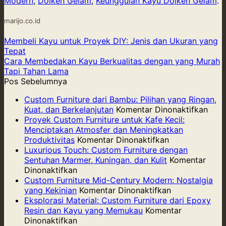
Modern
,
Dolken Gelam
,
Keunggulan Kayu Dolken Gelam
.
marijo.co.id
Membeli Kayu untuk Proyek DIY: Jenis dan Ukuran yang
Tepat
Cara Membedakan Kayu Berkualitas dengan yang Murah
Tapi Tahan Lama
Pos Sebelumnya
Custom Furniture dari Bambu: Pilihan yang Ringan,
pad
Kuat, dan Berkelanjutan
Komentar Dinonaktifkan
Cus
Proyek Custom Furniture untuk Kafe Kecil:
Furni
Menciptakan Atmosfer dan Meningkatkan
pada
dari
Produktivitas
Komentar Dinonaktifkan
Proyek
Bam
Luxurious Touch: Custom Furniture dengan
Custom
Pilih
Sentuhan Marmer, Kuningan, dan Kulit
Komentar
pada
Furniture
yang
Dinonaktifkan
Luxurious
untuk
Ring
Custom Furniture Mid-Century Modern: Nostalgia
Touch:
Kafe
pada
Kuat,
yang Kekinian
Komentar Dinonaktifkan
Custom
Kecil:
Custom
dan
Eksplorasi Material: Custom Furniture dari Epoxy
Furniture
Menciptakan
Furniture
Berk
Resin dan Kayu yang Memukau
Komentar
dengan
pada
Atmosfer
Mid-
Dinonaktifkan