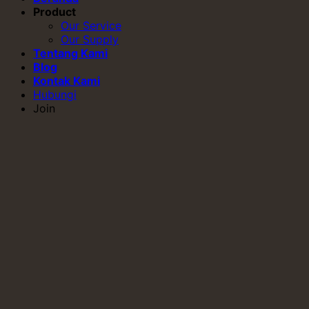
Product
Our Service
Our Supply
Tentang Kami
Blog
Kontak Kami
Hubungi
Join