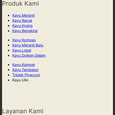
Produk Kami
Kayu Meranti
Kayu Racuk
Kayu Kruing
Kayu Bengkirai
Kayu Kompas
Kayu Meranti Batu
Kayu Lokal
Kayu Dolken Gelam
Kayu Kamper
Kayu Tembalun
Triplek Plywood
Kayu Ulin
Layanan Kami