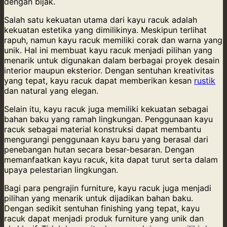
dengan bijak.
Salah satu kekuatan utama dari kayu racuk adalah
kekuatan estetika yang dimilikinya. Meskipun terlihat
rapuh, namun kayu racuk memiliki corak dan warna yang
unik. Hal ini membuat kayu racuk menjadi pilihan yang
menarik untuk digunakan dalam berbagai proyek desain
interior maupun eksterior. Dengan sentuhan kreativitas
yang tepat, kayu racuk dapat memberikan kesan
rustik
dan natural yang elegan.
Selain itu, kayu racuk juga memiliki kekuatan sebagai
bahan baku yang ramah lingkungan. Penggunaan kayu
racuk sebagai material konstruksi dapat membantu
mengurangi penggunaan kayu baru yang berasal dari
penebangan hutan secara besar-besaran. Dengan
memanfaatkan kayu racuk, kita dapat turut serta dalam
upaya pelestarian lingkungan.
Bagi para pengrajin furniture, kayu racuk juga menjadi
pilihan yang menarik untuk dijadikan bahan baku.
Dengan sedikit sentuhan finishing yang tepat, kayu
racuk dapat menjadi produk furniture yang unik dan