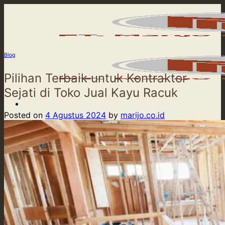
Skip
to
content
Blog
Pilihan Terbaik untuk Kontraktor
Sejati di Toko Jual Kayu Racuk
Posted on
4 Agustus 2024
by
marijo.co.id
Beranda
Product
Our Service