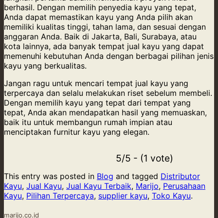
berhasil. Dengan memilih penyedia kayu yang tepat,
Anda dapat memastikan kayu yang Anda pilih akan
memiliki kualitas tinggi, tahan lama, dan sesuai dengan
anggaran Anda. Baik di Jakarta, Bali, Surabaya, atau
kota lainnya, ada banyak tempat jual kayu yang dapat
memenuhi kebutuhan Anda dengan berbagai pilihan jenis
kayu yang berkualitas.
Jangan ragu untuk mencari tempat jual kayu yang
terpercaya dan selalu melakukan riset sebelum membeli.
Dengan memilih kayu yang tepat dari tempat yang
tepat, Anda akan mendapatkan hasil yang memuaskan,
baik itu untuk membangun rumah impian atau
menciptakan furnitur kayu yang elegan.
5/5 - (1 vote)
This entry was posted in
Blog
and tagged
Distributor
Kayu
,
Jual Kayu
,
Jual Kayu Terbaik
,
Marijo
,
Perusahaan
Kayu
,
Pilihan Terpercaya
,
supplier kayu
,
Toko Kayu
.
marijo.co.id