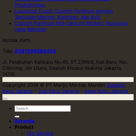
Produktivitas
Luxurious Touch: Custom Furniture dengan
Sentuhan Marmer, Kuningan, dan Kulit
Custom Furniture Mid-Century Modern: Nostalgia
yang Kekinian
Kontak Kami
Telp:
6281298589453
Jl. Pelabuhan Kalibaru No.46, RT.2/RW.6, Kali Baru, Kec.
Cilincing, Jkt Utara, Daerah Khusus Ibukota Jakarta
14110
Copyright 2018 © PT Marijo Mantap Mandiri
Supplier
Kayu Jakarta
-
Jual Kayu Jakarta
-
Agen Kayu Jakarta
Beranda
Product
Our Service