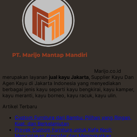
Marijo.co.id
merupakan layanan
jual kayu Jakarta,
Supplier Kayu Dan
Agen Kayu di Jakarta Indonesia yang menyediakan
berbagai jenis kayu seperti kayu bengkirai, kayu kamper,
kayu meranti, kayu borneo, kayu racuk, kayu ulin.
Artikel Terbaru
Custom Furniture dari Bambu: Pilihan yang Ringan,
Kuat, dan Berkelanjutan
Proyek Custom Furniture untuk Kafe Kecil:
Menciptakan Atmosfer dan Meningkatkan