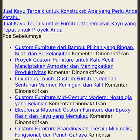
Jual Kayu Terbaik untuk Konstruksi: Apa yang Perlu Anda
Ketahui
Jual Kayu Terbaik untuk Furnitur: Menemukan Kayu yang
Tepat untuk Proyek Anda
Pos Sebelumnya
Custom Furniture dari Bambu: Pilihan yang Ringan,
pad
Kuat, dan Berkelanjutan
Komentar Dinonaktifkan
Cus
Proyek Custom Furniture untuk Kafe Kecil:
Furni
Menciptakan Atmosfer dan Meningkatkan
pada
dari
Produktivitas
Komentar Dinonaktifkan
Proyek
Bam
Luxurious Touch: Custom Furniture dengan
Custom
Pilih
Sentuhan Marmer, Kuningan, dan Kulit
Komentar
pada
Furniture
yang
Dinonaktifkan
Luxurious
untuk
Ring
Custom Furniture Mid-Century Modern: Nostalgia
Touch:
Kafe
pada
Kuat,
yang Kekinian
Komentar Dinonaktifkan
Custom
Kecil:
Custom
dan
Eksplorasi Material: Custom Furniture dari Epoxy
Furniture
Menciptakan
Furniture
Berk
Resin dan Kayu yang Memukau
Komentar
dengan
pada
Atmosfer
Mid-
Dinonaktifkan
Sentuhan
Eksplorasi
dan
Century
Custom Furniture Scandinavian: Desain Minimalis,
Marmer,
Material:
Meningkatkan
Modern:
Fungsional, dan Penuh Cahaya
Komentar