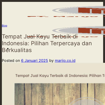
Skip
to
content
Blog
Tempat Jual Kayu Terbaik di
Indonesia: Pilihan Terpercaya dan
Berkualitas
Posted on
6 Januari 2025
by
marijo.co.id
Beranda
Product
Our Service