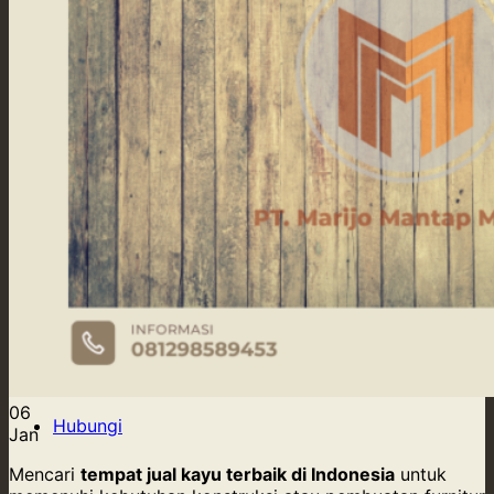
Our Supply
Tentang Kami
Blog
Kontak Kami
Hubungi
06
Hubungi
Jan
Mencari
tempat jual kayu terbaik di Indonesia
untuk