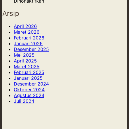
Kuningan,
Custom
pada
Produktivitas
Nostalgia
Dinonaktifkan
dan
Furniture
Custom
yang
Kulit
dari
Furniture
Kekinian
Arsip
Epoxy
Scandinavian:
Resin
Desain
April 2026
dan
Minimalis,
Maret 2026
Kayu
Fungsional,
Februari 2026
yang
dan
Januari 2026
Memukau
Penuh
Desember 2025
Cahaya
Mei 2025
April 2025
Maret 2025
Februari 2025
Januari 2025
Desember 2024
Oktober 2024
Agustus 2024
Juli 2024