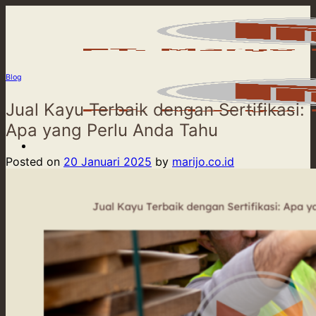
Skip
to
content
Blog
Jual Kayu Terbaik dengan Sertifikasi:
Apa yang Perlu Anda Tahu
Posted on
20 Januari 2025
by
marijo.co.id
Beranda
Product
Our Service