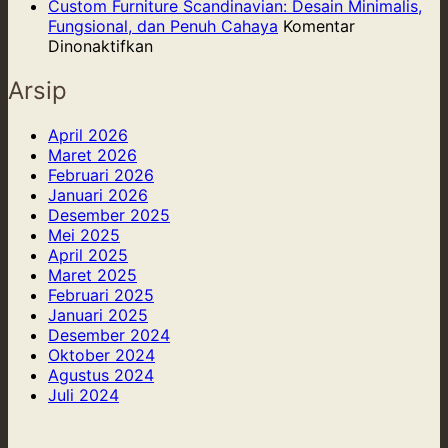
Sentuhan
Eksplorasi
dan
Century
Custom Furniture Scandinavian: Desain Minimalis,
Marmer,
Material:
Meningkatkan
Modern:
Fungsional, dan Penuh Cahaya
Komentar
Kuningan,
Custom
pada
Produktivitas
Nostalgia
Dinonaktifkan
dan
Furniture
Custom
yang
Kulit
dari
Furniture
Kekinian
Arsip
Epoxy
Scandinavian:
Resin
Desain
April 2026
dan
Minimalis,
Maret 2026
Kayu
Fungsional,
Februari 2026
yang
dan
Januari 2026
Memukau
Penuh
Desember 2025
Cahaya
Mei 2025
April 2025
Maret 2025
Februari 2025
Januari 2025
Desember 2024
Oktober 2024
Agustus 2024
Juli 2024