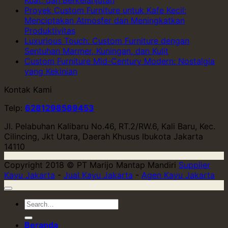
Proyek Custom Furniture untuk Kafe Kecil:
Menciptakan Atmosfer dan Meningkatkan
Produktivitas
Luxurious Touch: Custom Furniture dengan
Sentuhan Marmer, Kuningan, dan Kulit
Custom Furniture Mid-Century Modern: Nostalgia
yang Kekinian
Kontak Kami
Telp:
6281298589453
Jl. Pelabuhan Kalibaru No.46, RT.2/RW.6, Kali Baru, Kec.
Cilincing, Jkt Utara, Daerah Khusus Ibukota Jakarta
14110
Copyright 2018 © PT Marijo Mantap Mandiri
Supplier
Kayu Jakarta
-
Jual Kayu Jakarta
-
Agen Kayu Jakarta
Beranda