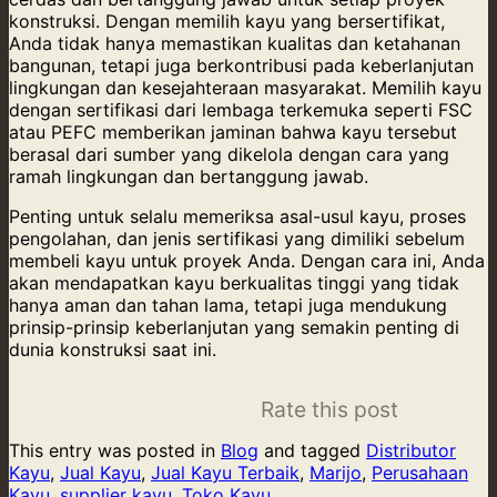
konstruksi. Dengan memilih kayu yang bersertifikat,
Anda tidak hanya memastikan kualitas dan ketahanan
bangunan, tetapi juga berkontribusi pada keberlanjutan
lingkungan dan kesejahteraan masyarakat. Memilih kayu
dengan sertifikasi dari lembaga terkemuka seperti FSC
atau PEFC memberikan jaminan bahwa kayu tersebut
berasal dari sumber yang dikelola dengan cara yang
ramah lingkungan dan bertanggung jawab.
Penting untuk selalu memeriksa asal-usul kayu, proses
pengolahan, dan jenis sertifikasi yang dimiliki sebelum
membeli kayu untuk proyek Anda. Dengan cara ini, Anda
akan mendapatkan kayu berkualitas tinggi yang tidak
hanya aman dan tahan lama, tetapi juga mendukung
prinsip-prinsip keberlanjutan yang semakin penting di
dunia konstruksi saat ini.
Rate this post
This entry was posted in
Blog
and tagged
Distributor
Kayu
,
Jual Kayu
,
Jual Kayu Terbaik
,
Marijo
,
Perusahaan
Kayu
,
supplier kayu
,
Toko Kayu
.