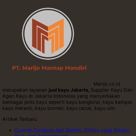
Marijo.co.id
merupakan layanan
jual kayu Jakarta,
Supplier Kayu Dan
Agen Kayu di Jakarta Indonesia yang menyediakan
berbagai jenis kayu seperti kayu bengkirai, kayu kamper,
kayu meranti, kayu borneo, kayu racuk, kayu ulin.
Artikel Terbaru
Custom Furniture dari Bambu: Pilihan yang Ringan,
Kuat, dan Berkelanjutan