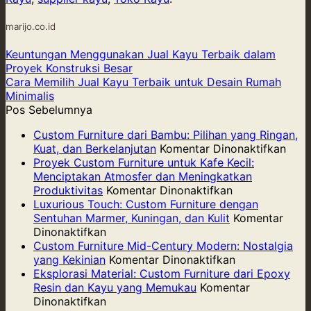
marijo.co.id
Keuntungan Menggunakan Jual Kayu Terbaik dalam
Proyek Konstruksi Besar
Cara Memilih Jual Kayu Terbaik untuk Desain Rumah
Minimalis
Pos Sebelumnya
Custom Furniture dari Bambu: Pilihan yang Ringan,
pad
Kuat, dan Berkelanjutan
Komentar Dinonaktifkan
Cus
Proyek Custom Furniture untuk Kafe Kecil:
Furni
Menciptakan Atmosfer dan Meningkatkan
pada
dari
Produktivitas
Komentar Dinonaktifkan
Proyek
Bam
Luxurious Touch: Custom Furniture dengan
Custom
Pilih
Sentuhan Marmer, Kuningan, dan Kulit
Komentar
pada
Furniture
yang
Dinonaktifkan
Luxurious
untuk
Ring
Custom Furniture Mid-Century Modern: Nostalgia
Touch:
Kafe
pada
Kuat,
yang Kekinian
Komentar Dinonaktifkan
Custom
Kecil:
Custom
dan
Eksplorasi Material: Custom Furniture dari Epoxy
Furniture
Menciptakan
Furniture
Berk
Resin dan Kayu yang Memukau
Komentar
dengan
pada
Atmosfer
Mid-
Dinonaktifkan