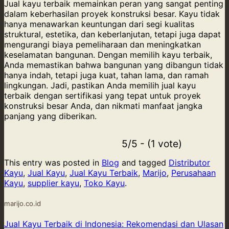
Jual kayu terbaik memainkan peran yang sangat penting
dalam keberhasilan proyek konstruksi besar. Kayu tidak
hanya menawarkan keuntungan dari segi kualitas
struktural, estetika, dan keberlanjutan, tetapi juga dapat
mengurangi biaya pemeliharaan dan meningkatkan
keselamatan bangunan. Dengan memilih kayu terbaik,
Anda memastikan bahwa bangunan yang dibangun tidak
hanya indah, tetapi juga kuat, tahan lama, dan ramah
lingkungan. Jadi, pastikan Anda memilih jual kayu
terbaik dengan sertifikasi yang tepat untuk proyek
konstruksi besar Anda, dan nikmati manfaat jangka
panjang yang diberikan.
5/5 - (1 vote)
This entry was posted in
Blog
and tagged
Distributor
Kayu
,
Jual Kayu
,
Jual Kayu Terbaik
,
Marijo
,
Perusahaan
Kayu
,
supplier kayu
,
Toko Kayu
.
marijo.co.id
Jual Kayu Terbaik di Indonesia: Rekomendasi dan Ulasan