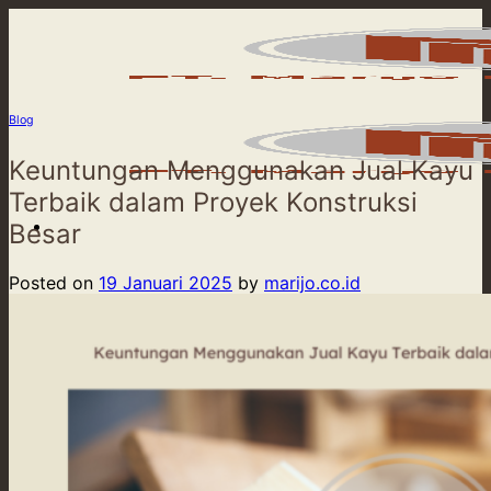
Skip
to
content
Blog
Keuntungan Menggunakan Jual Kayu
Terbaik dalam Proyek Konstruksi
Besar
Posted on
19 Januari 2025
by
marijo.co.id
Beranda
Product
Our Service