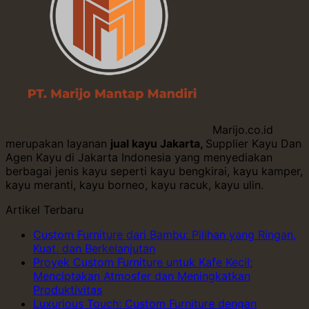
Marijo.co.id
merupakan layanan
jual kayu Jakarta,
Supplier Kayu Dan
Agen Kayu di Jakarta Indonesia yang menyediakan
berbagai jenis kayu seperti kayu bengkirai, kayu kamper,
kayu meranti, kayu borneo, kayu racuk, kayu ulin.
Artikel Terbaru
Custom Furniture dari Bambu: Pilihan yang Ringan,
Kuat, dan Berkelanjutan
Proyek Custom Furniture untuk Kafe Kecil:
Menciptakan Atmosfer dan Meningkatkan
Produktivitas
Luxurious Touch: Custom Furniture dengan