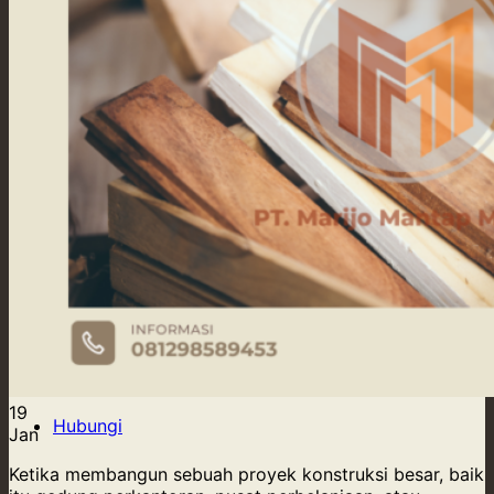
Our Supply
Tentang Kami
Blog
Kontak Kami
Hubungi
19
Hubungi
Jan
Ketika membangun sebuah proyek konstruksi besar, baik