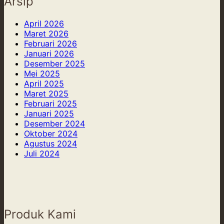
Arsip
Epoxy
Scandinavian:
Resin
Desain
April 2026
dan
Minimalis,
Maret 2026
Kayu
Fungsional,
Februari 2026
yang
dan
Januari 2026
Memukau
Penuh
Desember 2025
Cahaya
Mei 2025
April 2025
Maret 2025
Februari 2025
Januari 2025
Desember 2024
Oktober 2024
Agustus 2024
Juli 2024
Produk Kami