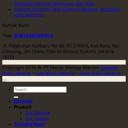
Sentuhan Marmer, Kuningan, dan Kulit
Custom Furniture Mid-Century Modern: Nostalgia
yang Kekinian
Kontak Kami
Telp:
6281298589453
Jl. Pelabuhan Kalibaru No.46, RT.2/RW.6, Kali Baru, Kec.
Cilincing, Jkt Utara, Daerah Khusus Ibukota Jakarta
14110
Copyright 2018 © PT Marijo Mantap Mandiri
Supplier
Kayu Jakarta
-
Jual Kayu Jakarta
-
Agen Kayu Jakarta
Beranda
Product
Our Service
Our Supply
Tentang Kami