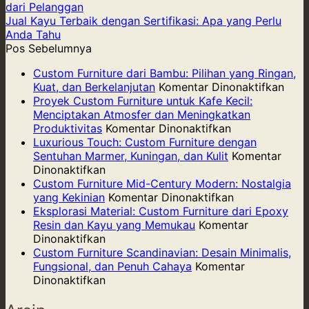
dari Pelanggan
Jual Kayu Terbaik dengan Sertifikasi: Apa yang Perlu
Anda Tahu
Pos Sebelumnya
Custom Furniture dari Bambu: Pilihan yang Ringan,
pad
Kuat, dan Berkelanjutan
Komentar Dinonaktifkan
Cus
Proyek Custom Furniture untuk Kafe Kecil:
Furni
Menciptakan Atmosfer dan Meningkatkan
pada
dari
Produktivitas
Komentar Dinonaktifkan
Proyek
Bam
Luxurious Touch: Custom Furniture dengan
Custom
Pilih
Sentuhan Marmer, Kuningan, dan Kulit
Komentar
pada
Furniture
yang
Dinonaktifkan
Luxurious
untuk
Ring
Custom Furniture Mid-Century Modern: Nostalgia
Touch:
Kafe
pada
Kuat,
yang Kekinian
Komentar Dinonaktifkan
Custom
Kecil:
Custom
dan
Eksplorasi Material: Custom Furniture dari Epoxy
Furniture
Menciptakan
Furniture
Berk
Resin dan Kayu yang Memukau
Komentar
dengan
pada
Atmosfer
Mid-
Dinonaktifkan
Sentuhan
Eksplorasi
dan
Century
Custom Furniture Scandinavian: Desain Minimalis,
Marmer,
Material:
Meningkatkan
Modern:
Fungsional, dan Penuh Cahaya
Komentar
Kuningan,
Custom
pada
Produktivitas
Nostalgia
Dinonaktifkan
dan
Furniture
Custom
yang
Kulit
dari
Furniture
Kekinian